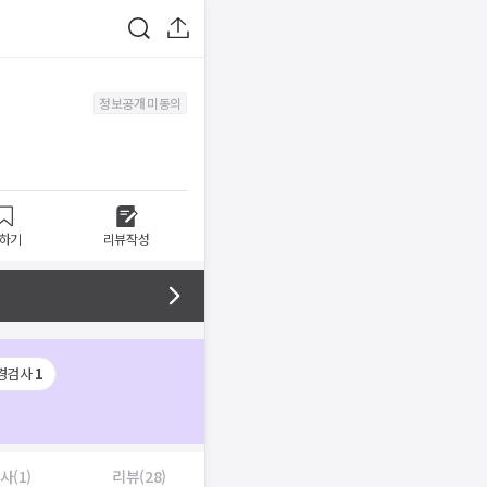
정보공개 미동의
하기
리뷰작성
경검사
1
사(1)
리뷰(28)