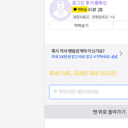
로그인 후 이름확인
리뷰
28
카카오
염증치료
(
2
)
성병검사
(
2
)
+
4
약력보기
혹시 의사·병원관계자 이신가요?
최대 200만원 받고 바로 광고 시작하세요! 💰💰
증상/치료, 궁금한 점이 있나요?
의사가 답변해 드려요!
💬 무엇이든 물어보세요
맨 위로 돌아가기