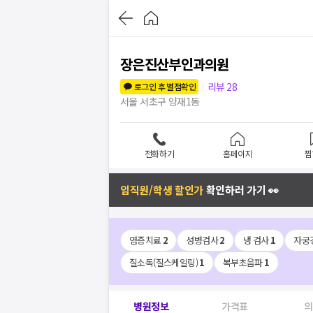
장은진산부인과의원
리뷰
28
로그인 후 별점확인
서울 서초구 양재1동
전화하기
홈페이지
찜
임직원/학생 할인가
확인하러 가기 👀
염증치료
2
성병검사
2
냉 검사
1
자궁
질소독(질스케일링)
1
복부초음파
1
병원정보
가격표
의