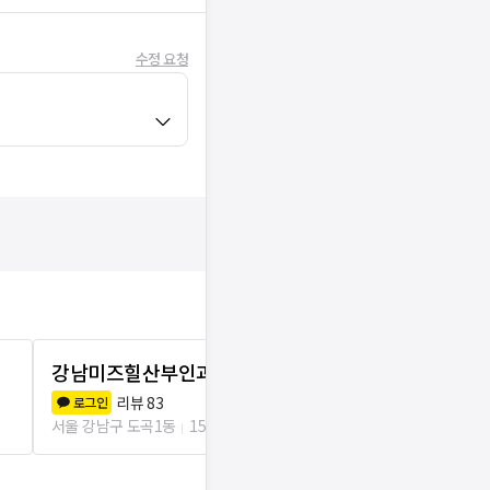
수정 요청
강남미즈힐산부인과의원
유미정산부
리뷰
83
리뷰
1
로그인
로그인
서울 강남구 도곡1동
150m
서울 강남구 도곡