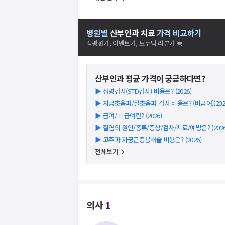
병원별
산부인과
치료
가격 비교하기
심평원가, 이벤트가, 모두닥 리뷰가 등
산부인과
평균 가격이 궁금하다면?
▶
성병검사(STD검사) 비용은? (2026)
▶
자궁초음파/질초음파 검사 비용은? (비급여)(202
▶
급여/ 비급여란? (2026)
▶
질염의 원인/종류/증상/검사/치료/예방은? (2026
▶
고주파 자궁근종용해술 비용은? (2026)
전체보기
의사
1