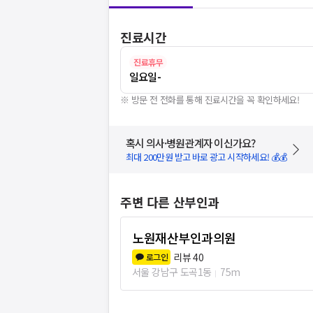
진료시간
진료휴무
일요일
-
※ 방문 전 전화를 통해 진료시간을 꼭 확인하세요!
혹시 의사·병원관계자 이신가요?
최대 200만원 받고 바로 광고 시작하세요! 💰💰
주변 다른 산부인과
노원재산부인과의원
리뷰
40
로그인
서울 강남구 도곡1동
75m