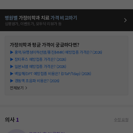
병원별
가정의학과
치료
가격 비교하기
심평원가, 이벤트가, 모두닥 리뷰가 등
가정의학과
평균 가격이 궁금하다면?
▶
홍역/유행성이하선염/풍진(MMR) 예방접종 가격은? (2026)
▶
장티푸스 예방접종 가격은? (2026)
▶
일본뇌염 예방접종 가격은? (2026)
▶
백일해/DPT 예방접종 비용은? (DTaP/Tdap) (2026)
▶
경동맥 초음파 비용은? (2026)
전체보기
의사
1
수정 요청