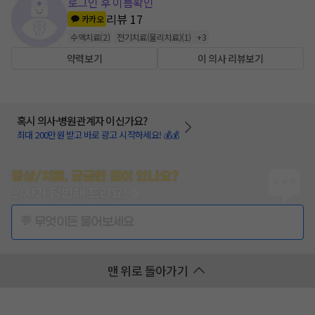
로그인 후 이름확인
리뷰
17
카카오
수액치료
(
2
)
전기치료(물리치료)
(
1
)
+
3
약력보기
이 의사 리뷰보기
혹시 의사·병원관계자 이신가요?
최대 200만원 받고 바로 광고 시작하세요! 💰💰
증상/치료, 궁금한 점이 있나요?
의사가 답변해 드려요!
💬 무엇이든 물어보세요
맨 위로 돌아가기