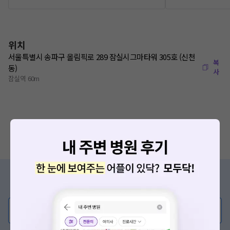
위치
서울특별시 송파구 올림픽로 289 잠실시그마타워 305호 (신천
복
동)
사
잠실역 60m
증상/치료, 궁금한 점이 있나요?
의사가 직접 답해드려요!
💬 무엇이든 물어보세요