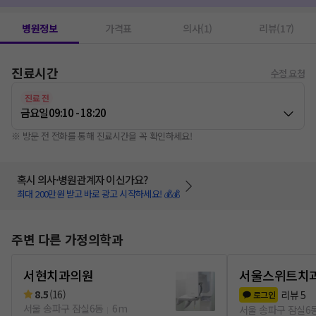
병원정보
가격표
의사(1)
리뷰(17)
진료시간
수정 요청
진료 전
금요일
09:10 - 18:20
※ 방문 전 전화를 통해 진료시간을 꼭 확인하세요!
혹시 의사·병원관계자 이신가요?
최대 200만원 받고 바로 광고 시작하세요! 💰💰
주변 다른 가정의학과
서현치과의원
서울스위트치
8.5
(
16
)
리뷰
5
로그인
서울 송파구 잠실6동
6m
서울 송파구 잠실6