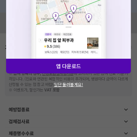
혹은, 의료상담 서비스에 다양한 게시글 보러가기
혹시 잘못된 병원정보가 있나요?
모두닥 팀에 알려주세요!
가격표
비급여/급여 진료란?
※
비급여 항목의 경우,
추가비용 등으로 실제 가격과 상이할 수 있으니, 정확
앱 다운로드
한 가격은 해당 의료기관에 직접 문의해주세요.
※
급여 항목의 경우,
건강보험심사평가원
에 고지되어 있는 급여 진료 기준 가
격입니다. (진료와 연관된 복합적인 비용이 추가되어, 병원마다 금액이 다르게
산정될 수 있는 점 참고 바랍니다.)
일단 둘러볼게요!
※ 이벤트가, 할인가는
VAT 포함
예방접종료
검체검사료
제증명수수료