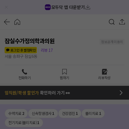
모두닥 앱 다운받기
잠실수가정의학과의원
정보공개 미동의
리뷰
17
로그인 후 별점확인
서울 송파구 잠실6동
전화하기
찜하기
리뷰작성
임직원/학생 할인가
확인하러 가기 👀
수액치료
2
신속항원검사
1
건강검진
1
물리치료
1
전기치료(물리치료)
1