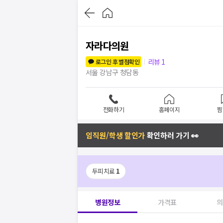
자라다의원
리뷰
1
로그인 후 별점확인
서울 강남구 청담동
전화하기
홈페이지
찜
임직원/학생 할인가
확인하러 가기 👀
두피치료
1
병원정보
가격표
의