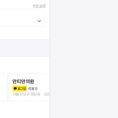
수정 요청
안티안의원
청담하트피
리뷰
0
리뷰
2
로그인
로그인
서울 강남구 청담동
325m
서울 강남구 청