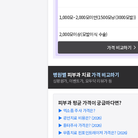
1,000모~2,000모미만(1500모낭(3000모발))
2,000모이상(모발이식 수술)
가격 비교하기
병원별
피부과
치료
가격 비교하기
심평원가, 이벤트가, 모두닥 리뷰가 등
피부과
평균 가격이 궁금하다면?
▶
엑소좀 주사 가격은?
▶
광선치료 비용은? (2026)
▶
흉터주사 가격은? (2026)
▶
무좀치료 핀포인트레이저 가격은? (2026)