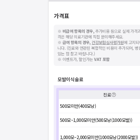
가격표
※
비급여 항목의 경우,
추가비용 등으로 실제 가격과
격은 해당 의료기관에 직접 문의해주세요.
※
급여 항목의 경우,
건강보험심사평가원
에 고지되
니다. (진료와 연관된 복합적인 비용이 추가되어, 
있는 점 참고 바랍니다.)
※ 이벤트가, 할인가는
VAT 포함
모발이식술료
진료
500모미만(400모낭)
500모~1,000모미만(500모낭(1000모발))
1,000모~2,000모미만(1000모낭(2000모발))