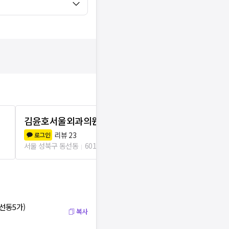
김윤호서울외과의원
준성형외과
리뷰
23
리뷰
0
로그인
로그인
서울 성북구 동선동
601m
서울 성북구 동
삼선동5가)
복사