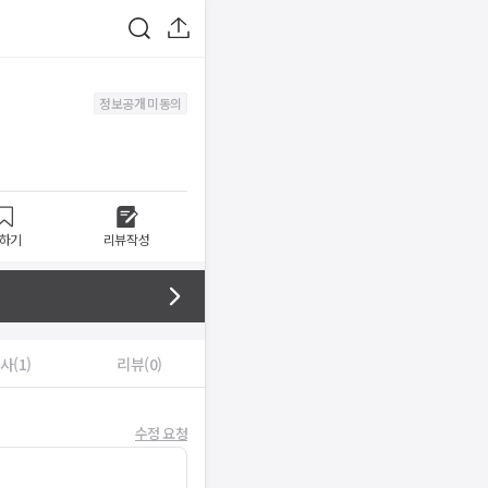
정보공개 미동의
하기
리뷰작성
사(1)
리뷰(0)
수정 요청