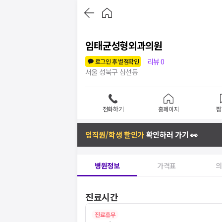
임태균성형외과의원
리뷰
0
로그인 후 별점확인
서울 성북구 삼선동
전화하기
홈페이지
찜
임직원/학생 할인가
확인하러 가기 👀
병원정보
가격표
의
진료시간
진료휴무