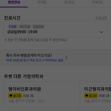
병원정보
가격표
의사(1)
리뷰(8)
진료시간
수정 요청
진료중
야간진료
휴일진료
금요일
09:00 - 19:00
※ 방문 전 전화를 통해 진료시간을 꼭 확인하세요!
혹시 의사·병원관계자 이신가요?
최대 200만원 받고 바로 광고 시작하세요! 💰💰
주변 다른 가정의학과
형이비인후과의원
이근형치과의
리뷰
26
리뷰
19
로그인
로그인
서울 관악구 인헌동
22m
서울 관악구 인헌동