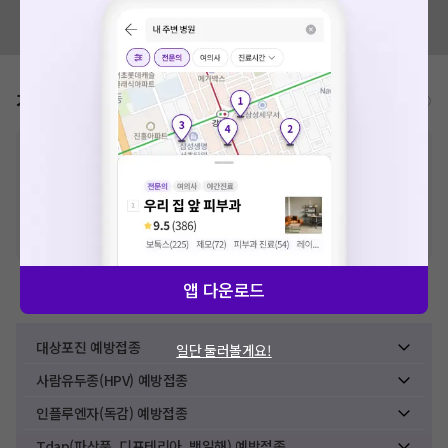
혹시 잘못된 병원정보가 있나요?
모두닥 팀에 알려주세요!
가격표
비급여/급여 진료란?
※
비급여 항목의 경우,
추가비용 등으로 실제 가격과 상이할 수 있으니, 정확
한 가격은 해당 의료기관에 직접 문의해주세요.
※
급여 항목의 경우,
건강보험심사평가원
에 고지되어 있는 급여 진료 기준 가
격입니다. (진료와 연관된 복합적인 비용이 추가되어, 병원마다 금액이 다르게
산정될 수 있는 점 참고 바랍니다.)
※ 이벤트가, 할인가는
VAT 포함
앱 다운로드
예방접종료
대상포진 예방접종
일단 둘러볼게요!
사람유두종(HPV) 예방접종
인플루엔자(독감) 예방접종
Tdap(파상풍, 디프테리아, 백일해) 예방접종