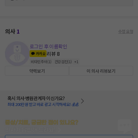
의사
1
수정 요청
로그인 후 이름확인
리뷰
8
카카오
비타민주사
(
1
)
건강검진
(
1
)
+
1
약력보기
이 의사 리뷰보기
혹시 의사·병원관계자 이신가요?
최대 200만원 받고 바로 광고 시작하세요! 💰💰
증상/치료, 궁금한 점이 있나요?
의사가 답변해 드려요!