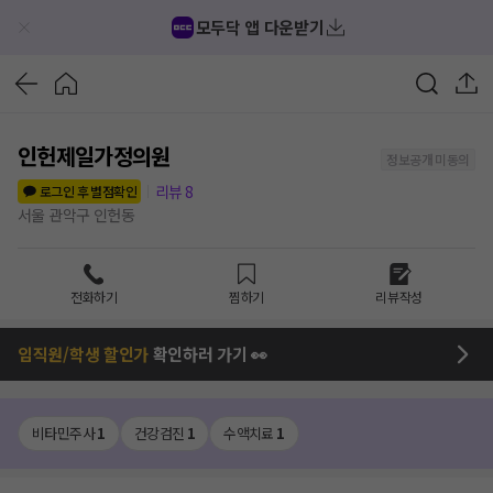
모두닥 앱 다운받기
인헌제일가정의원
정보공개 미동의
리뷰
8
로그인 후 별점확인
서울 관악구 인헌동
전화하기
찜하기
리뷰작성
임직원/학생 할인가
확인하러 가기 👀
비타민주사
1
건강검진
1
수액치료
1