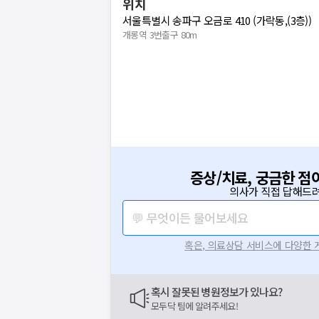
위치
서울특별시 송파구 오금로 410 (가락동,(3층))
개롱역 3번출구 80m
증상/치료, 궁금한 점
의사가 직접 답해드려
보는
💬 무엇이든 물어보세요
닥
혹은, 의료상담 서비스에 다양한
닥
이 앞장섭니다
라로
혹시 잘못된 병원정보가 있나요?
요청하신 작업을 처리하지 못했습
주세요
모두닥 팀에 알려주세요!
네트워크 또는 서버의 일시적인 오류로, 잠