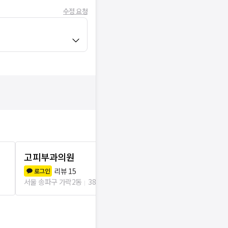
수정 요청
고피부과의원
서울메디칼
리뷰
15
리뷰
1
로그인
로그인
서울 송파구 가락2동
389m
서울 송파구 오