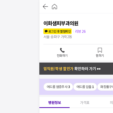
이화샘피부과의원
리뷰
26
로그인 후 별점확인
서울 송파구 가락2동
전화하기
찜하기
임직원/학생 할인가
확인하러 가기 👀
여드름 염증주사
3
여드름 압출
1
화장품구
병원정보
가격표
의