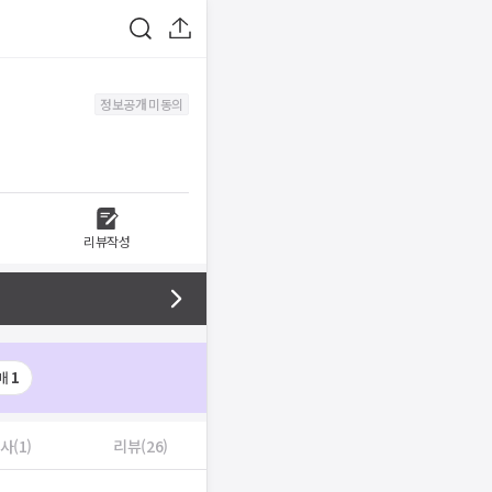
정보공개 미동의
리뷰작성
매
1
사(1)
리뷰(26)