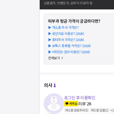
심평원가, 이벤트가, 모두닥 리뷰가 등
피부과
평균 가격이 궁금하다면?
▶
엑소좀 주사 가격은?
▶
광선치료 비용은? (2026)
▶
흉터주사 가격은? (2026)
▶
보톡스 종류별 가격은? (2026)
▶
비타민D 검사 비용은? (2026)
전체보기
의사
1
로그인 후 이름확인
리뷰
26
카카오
여드름 염증주사
(
3
)
여드름 압출
(
1
)
+
1