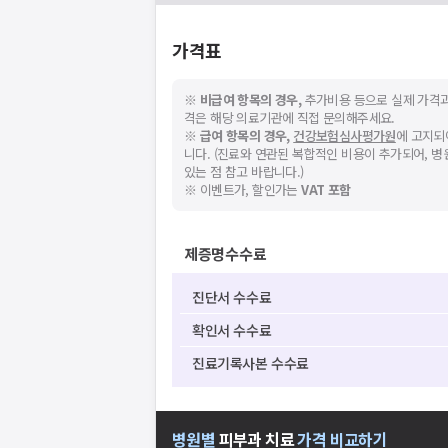
지속적으로 문제가 발생할 경우 모두닥 채
가격표
※
비급여 항목의 경우,
추가비용 등으로 실제 가격과
격은 해당 의료기관에 직접 문의해주세요.
※
급여 항목의 경우,
건강보험심사평가원
에 고지되
니다. (진료와 연관된 복합적인 비용이 추가되어, 
있는 점 참고 바랍니다.)
스토어에서
※ 이벤트가, 할인가는
VAT 포함
니다.
제증명수수료
진단서 수수료
확인서 수수료
진료기록사본 수수료
병원별
피부과
치료
가격 비교하기