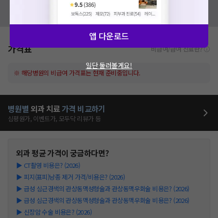
혹시 잘못된 병원정보가 있나요?
모두닥 팀에 알려주세요!
앱 다운로드
가격표
비급여/급여 진료란?
일단 둘러볼게요!
※ 해당병원의 비급여 가격표는 현재 준비중입니다.
병원별
외과
치료
가격 비교하기
심평원가, 이벤트가, 모두닥 리뷰가 등
외과
평균 가격이 궁금하다면?
▶
CT촬영 비용은? (2026)
▶
피지(표피)낭종 제거 가격/비용은? (2026)
▶
급성 심근경색의 관상동맥성형술과 관상동맥우회술 비용은? (2026)
▶
급성 심근경색의 관상동맥성형술과 관상동맥우회술 비용은? (2026)
▶
신장암 수술 비용은? (2026)