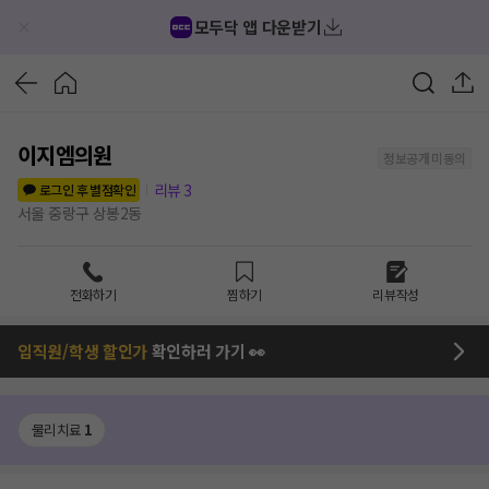
모두닥 앱 다운받기
이지엠의원
정보공개 미동의
리뷰
3
로그인 후 별점확인
서울 중랑구 상봉2동
전화하기
찜하기
리뷰작성
임직원/학생 할인가
확인하러 가기 👀
물리치료
1