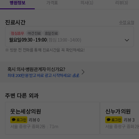
병원정보
가격표
의사(1)
리뷰(3)
진료시간
수정 요청
점심휴무
야간진료
휴일진료
월요일
09:30 - 19:00
(
점심
13:00
-
14:00
)
※ 방문 전 전화를 통해 진료시간을 꼭 확인하세요!
혹시 의사·병원관계자 이신가요?
최대 200만원 받고 바로 광고 시작하세요! 💰💰
주변 다른 외과
웃는세상의원
신누가의원
리뷰
0
리뷰
3
로그인
로그인
서울 중랑구 중화2동
71m
서울 중랑구 중화2