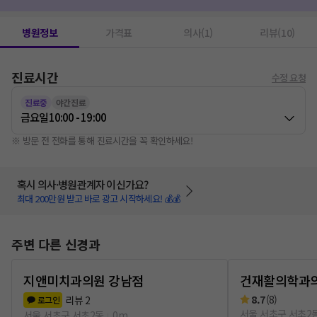
약물치료
1
스트레스 검사
1
병원정보
가격표
의사(1)
리뷰(10)
진료시간
수정 요청
진료중
야간진료
금요일
10:00 - 19:00
※ 방문 전 전화를 통해 진료시간을 꼭 확인하세요!
혹시 의사·병원관계자 이신가요?
최대 200만원 받고 바로 광고 시작하세요! 💰💰
주변 다른 신경과
지앤미치과의원 강남점
건재활의학과
8.7
(
8
)
리뷰
2
로그인
서울 서초구 서초2
서울 서초구 서초2동
0m