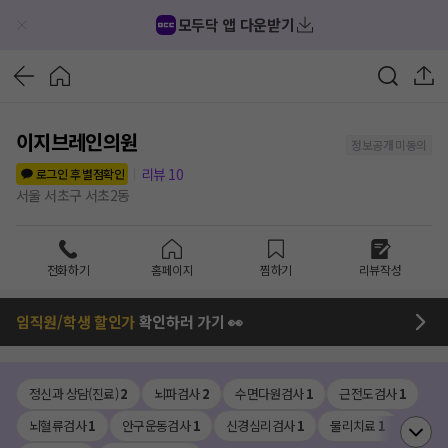
모두닥 앱 다운받기
이지브레인의원
정보공개 미동의
리뷰
10
로그인 후 별점확인
서울 서초구 서초2동
전화하기
홈페이지
찜하기
리뷰작성
임직원/학생 할인가
확인하러 가기 👀
정신과 상담(진료)
2
뇌파검사
2
수면다원검사
1
근전도검사
1
뇌혈류검사
1
안구운동검사
1
신경심리검사
1
물리치료
1