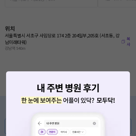
위치
서울특별시 서초구 사임당로 174 2층 204일부,205호 (서초동, 강
복
남미래타워)
사
강남역 540m
증상/치료, 궁금한 점이 있나요?
의사가 직접 답해드려요!
💬 무엇이든 물어보세요