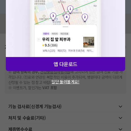
혹은, 의료상담 서비스에 다양한 게시글 보러가기
혹시 잘못된 병원정보가 있나요?
모두닥 팀에 알려주세요!
가격표
비급여/급여 진료란?
※
비급여 항목의 경우,
추가비용 등으로 실제 가격과 상이할 수 있으니, 정확
앱 다운로드
한 가격은 해당 의료기관에 직접 문의해주세요.
※
급여 항목의 경우,
건강보험심사평가원
에 고지되어 있는 급여 진료 기준 가
격입니다. (진료와 연관된 복합적인 비용이 추가되어, 병원마다 금액이 다르게
일단 둘러볼게요!
산정될 수 있는 점 참고 바랍니다.)
※ 이벤트가, 할인가는
VAT 포함
기능 검사료(신경계 기능검사)
처치 및 수술료(기타)
제증명수수료