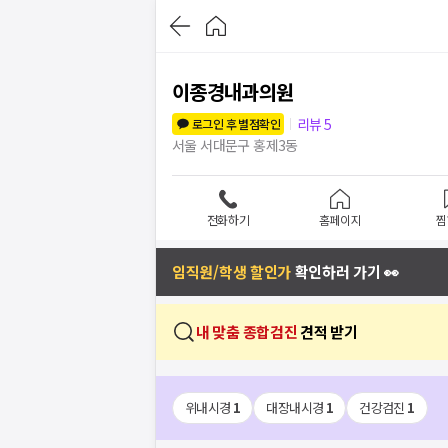
이종경내과의원
리뷰
5
로그인 후 별점확인
서울 서대문구 홍제3동
전화하기
홈페이지
찜
임직원/학생 할인가
확인하러 가기 👀
내 맞춤 종합검진
견적 받기
위내시경
1
대장내시경
1
건강검진
1