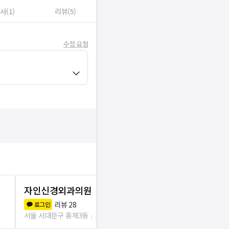
사(1)
리뷰(5)
수정 요청
자인신경외과의원
중앙내과의
8.1
(
5
)
리뷰
28
로그인
서울 서대문구 홍
서울 서대문구 홍제3동
29m