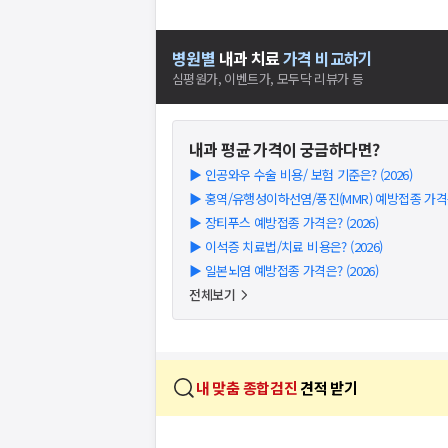
병원별
내과
치료
가격 비교하기
심평원가, 이벤트가, 모두닥 리뷰가 등
내과
평균 가격이 궁금하다면?
▶
인공와우 수술 비용/ 보험 기준은? (2026)
▶
홍역/유행성이하선염/풍진(MMR) 예방접종 가격은?
▶
장티푸스 예방접종 가격은? (2026)
▶
이석증 치료법/치료 비용은? (2026)
▶
일본뇌염 예방접종 가격은? (2026)
전체보기
내 맞춤 종합검진
견적 받기