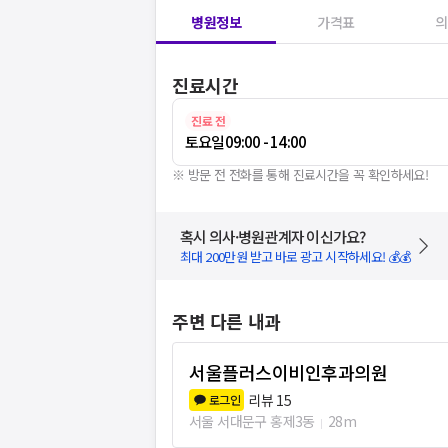
병원정보
가격표
의
진료시간
진료 전
토요일
09:00 - 14:00
※ 방문 전 전화를 통해 진료시간을 꼭 확인하세요!
혹시 의사·병원관계자 이신가요?
최대 200만원 받고 바로 광고 시작하세요! 💰💰
주변 다른 내과
서울플러스이비인후과의원
리뷰
15
로그인
서울 서대문구 홍제3동
28m