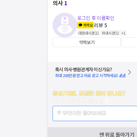
의사
1
로그인 후 이름확인
리뷰
5
카카오
대장내시경
(
1
)
위내시경
(
1
)
+
1
약력보기
혹시 의사·병원관계자 이신가요?
최대 200만원 받고 바로 광고 시작하세요! 💰💰
증상/치료, 궁금한 점이 있나요?
의사가 답변해 드려요!
💬 무엇이든 물어보세요
맨 위로 돌아가기