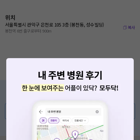
위치
서울특별시 관악구 은천로 105 3층 (봉천동, 성수빌딩)
복사
봉천역 6번 출구로부터 900m
증상/치료, 궁금한 점이 있나요?
의사가 직접 답해드려요!
💬 무엇이든 물어보세요
혹은, 의료상담 서비스에 다양한 게시글 보러가기