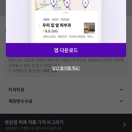
혹시 잘못된 병원정보가 있나요?
모두닥 팀에 알려주세요!
가격표
비급여/급여 진료란?
※
비급여 항목의 경우,
추가비용 등으로 실제 가격과 상이할 수 있으니, 정확
앱 다운로드
한 가격은 해당 의료기관에 직접 문의해주세요.
※
급여 항목의 경우,
건강보험심사평가원
에 고지되어 있는 급여 진료 기준 가
격입니다. (진료와 연관된 복합적인 비용이 추가되어, 병원마다 금액이 다르게
산정될 수 있는 점 참고 바랍니다.)
일단 둘러볼게요!
※ 이벤트가, 할인가는
VAT 포함
치과치료
제증명수수료
병원별
치과
치료
가격 비교하기
심평원가, 이벤트가, 모두닥 리뷰가 등