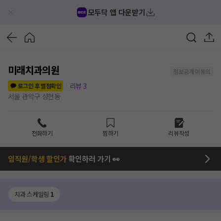
모두닥 앱 다운받기
미래치과의원
정보공개 미동의
리뷰
3
로그인 후 별점확인
서울 관악구 성현동
전화하기
찜하기
리뷰작성
임직원/학생 할인가
확인하러 가기 👀
치과 스케일링
1