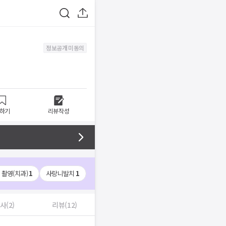
정보공개 미동의
하기
리뷰작성
 촬영(치과)
1
사랑니발치
1
사(2)
리뷰(12)