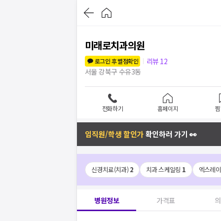
미래로치과의원
리뷰
12
로그인 후 별점확인
서울 강북구 수유3동
전화하기
홈페이지
찜
임직원/학생 할인가
확인하러 가기 👀
신경치료(치과)
2
치과 스케일링
1
엑스레이
병원정보
가격표
의