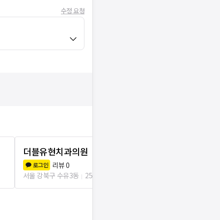
수정 요청
더블유현치과의원
사랑이치과
리뷰
0
리뷰
8
로그인
로그인
서울 강북구 수유3동
25m
서울 강북구 수유