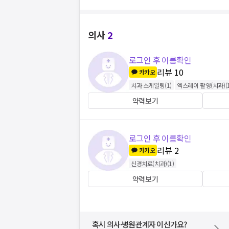
의사
2
로그인 후 이름확인
리뷰
10
카카오
치과 스케일링
(
1
)
엑스레이 촬영(치과)
(
약력보기
로그인 후 이름확인
리뷰
2
카카오
신경치료(치과)
(
1
)
약력보기
혹시 의사·병원관계자 이신가요?