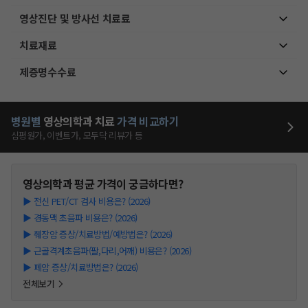
영상진단 및 방사선 치료료
치료재료
제증명수수료
병원별
영상의학과
치료
가격 비교하기
심평원가, 이벤트가, 모두닥 리뷰가 등
영상의학과
평균 가격이 궁금하다면?
▶
전신 PET/CT 검사 비용은? (2026)
▶
경동맥 초음파 비용은? (2026)
▶
췌장암 증상/치료방법/예방법은? (2026)
▶
근골격계초음파(팔,다리,어깨) 비용은? (2026)
▶
폐암 증상/치료방법은? (2026)
전체보기