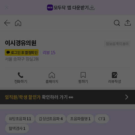
모두닥 앱 다운받기
이시경유의원
정보공개 미동의
리뷰
15
로그인 후 별점확인
서울 송파구 잠실2동
전화하기
홈페이지
찜하기
리뷰작성
임직원/학생 할인가
확인하러 가기 👀
유방초음파
11
갑상선초음파
4
초음파촬영
1
CT
1
혈액검사
1