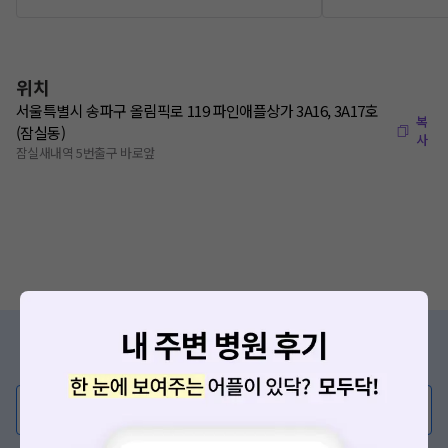
위치
서울특별시 송파구 올림픽로 119 파인애플상가 3A16, 3A17호
복
(잠실동)
사
잠실새내역 5번출구 바로앞
증상/치료, 궁금한 점이 있나요?
의사가 직접 답해드려요!
💬 무엇이든 물어보세요