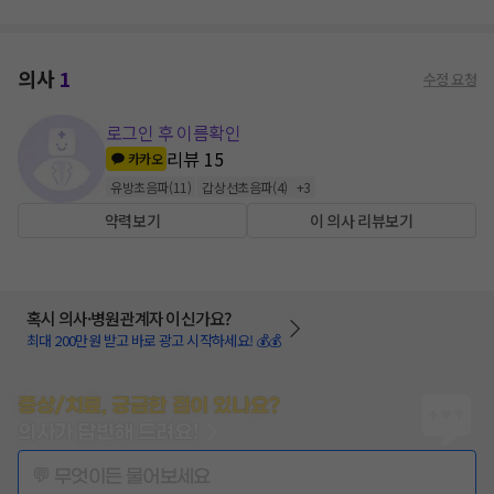
의사
1
수정 요청
로그인 후 이름확인
리뷰
15
카카오
유방초음파
(
11
)
갑상선초음파
(
4
)
+
3
약력보기
이 의사 리뷰보기
혹시 의사·병원관계자 이신가요?
최대 200만원 받고 바로 광고 시작하세요! 💰💰
증상/치료, 궁금한 점이 있나요?
의사가 답변해 드려요!
💬 무엇이든 물어보세요