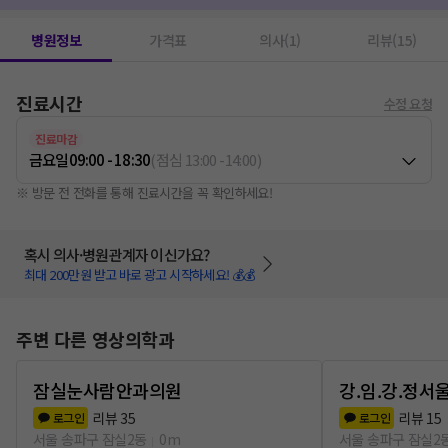
병원정보
가격표
의사(1)
리뷰(15)
진료시간
수정 요청
진료마감
금요일
09:00 - 18:30
(
점심
13:00
-
14:00
)
※ 방문 전 전화를 통해 진료시간을 꼭 확인하세요!
혹시 의사·병원관계자 이신가요?
최대 200만원 받고 바로 광고 시작하세요! 💰💰
주변 다른 영상의학과
잠실눈사람안과의원
강.임.강.정
리뷰
35
리뷰
15
로그인
로그인
서울 송파구 잠실2동
0m
서울 송파구 잠실2