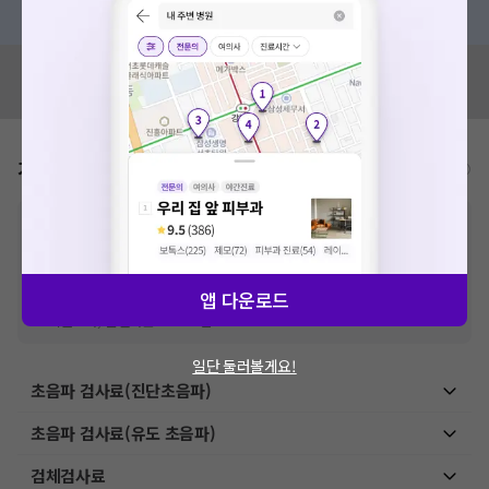
혹은, 의료상담 서비스에 다양한 게시글 보러가기
혹시 잘못된 병원정보가 있나요?
모두닥 팀에 알려주세요!
가격표
비급여/급여 진료란?
※
비급여 항목의 경우,
추가비용 등으로 실제 가격과 상이할 수 있으니, 정확
한 가격은 해당 의료기관에 직접 문의해주세요.
※
급여 항목의 경우,
건강보험심사평가원
에 고지되어 있는 급여 진료 기준 가
격입니다. (진료와 연관된 복합적인 비용이 추가되어, 병원마다 금액이 다르게
앱 다운로드
산정될 수 있는 점 참고 바랍니다.)
※ 이벤트가, 할인가는
VAT 포함
일단 둘러볼게요!
초음파 검사료(진단초음파)
초음파 검사료(유도 초음파)
검체검사료