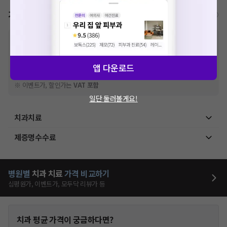
가격표
비급여/급여 진료란?
※
비급여 항목의 경우,
추가비용 등으로 실제 가격과 상이할 수 있으니, 정확
한 가격은 해당 의료기관에 직접 문의해주세요.
※
급여 항목의 경우,
건강보험심사평가원
에 고지되어 있는 급여 진료 기준 가
앱 다운로드
격입니다. (진료와 연관된 복합적인 비용이 추가되어, 병원마다 금액이 다르게
산정될 수 있는 점 참고 바랍니다.)
※ 이벤트가, 할인가는
VAT 포함
일단 둘러볼게요!
치과치료
제증명수수료
병원별
치과
치료
가격 비교하기
심평원가, 이벤트가, 모두닥 리뷰가 등
치과
평균 가격이 궁금하다면?