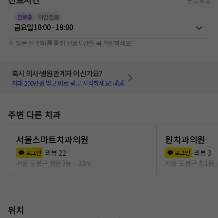
진료중
야간진료
금요일
10:00 - 19:00
※ 방문 전 전화를 통해 진료시간을 꼭 확인하세요!
혹시 의사·병원관계자 이신가요?
최대 200만원 받고 바로 광고 시작하세요! 💰💰
주변 다른 치과
서울스마트치과의원
원치과의원
리뷰
22
리뷰
3
로그인
로그인
서울 도봉구 쌍문3동
33m
서울 도봉구 창1동
위치