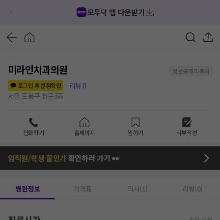
모두닥 앱 다운받기
미라인치과의원
정보공개 미동의
리뷰
0
로그인 후 별점확인
서울 도봉구 쌍문3동
전화하기
홈페이지
찜하기
리뷰작성
임직원/학생 할인가
확인하러 가기 👀
병원정보
가격표
의사(1)
리뷰(0)
진료시간
수정 요청