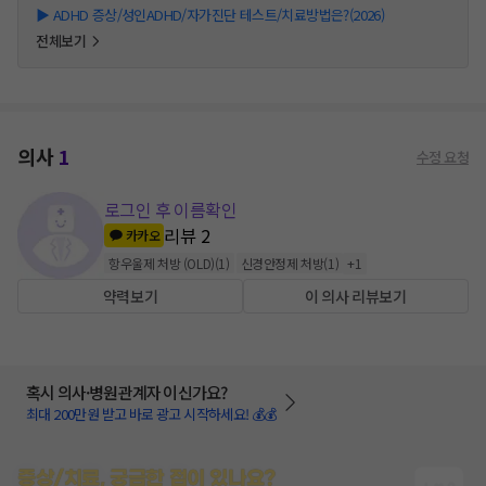
▶
ADHD 증상/성인ADHD/자가진단 테스트/치료방법은?(2026)
전체보기
의사
1
수정 요청
로그인 후 이름확인
리뷰
2
카카오
항우울제 처방 (OLD)
(
1
)
신경안정제 처방
(
1
)
+
1
약력보기
이 의사 리뷰보기
혹시 의사·병원관계자 이신가요?
최대 200만원 받고 바로 광고 시작하세요! 💰💰
증상/치료, 궁금한 점이 있나요?