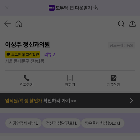
모두닥 앱 다운받기
이성주 정신과의원
정보공개 미동의
리뷰
2
로그인 후 별점확인
서울 동대문구 전농1동
전화하기
찜하기
리뷰작성
임직원/학생 할인가
확인하러 가기 👀
신경안정제 처방
1
정신과 상담(진료)
1
항우울제 처방 (OLD)
1