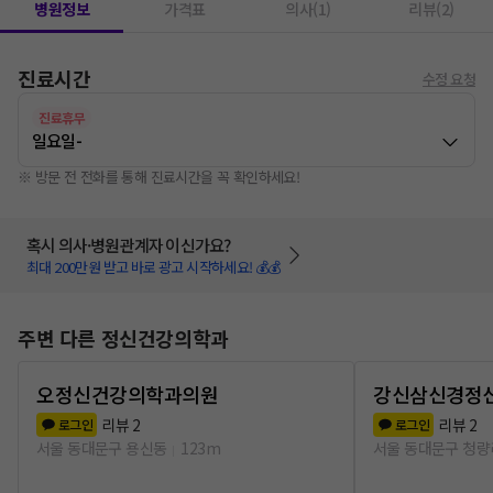
병원정보
가격표
의사(1)
리뷰(2)
진료시간
수정 요청
진료휴무
일요일
-
※ 방문 전 전화를 통해 진료시간을 꼭 확인하세요!
혹시 의사·병원관계자 이신가요?
최대 200만원 받고 바로 광고 시작하세요! 💰💰
주변 다른 정신건강의학과
오정신건강의학과의원
강신삼신경정
리뷰
2
리뷰
2
로그인
로그인
서울 동대문구 용신동
123m
서울 동대문구 청