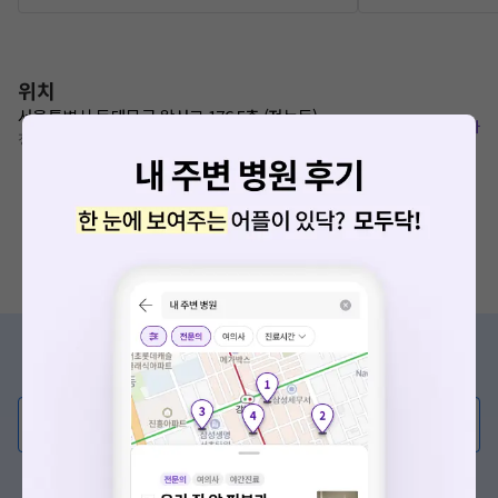
위치
서울특별시 동대문구 왕산로 176 5층 (전농동)
복사
청량리역 6번출구 20m
증상/치료, 궁금한 점이 있나요?
의사가 직접 답해드려요!
💬 무엇이든 물어보세요
혹은, 의료상담 서비스에 다양한 게시글 보러가기