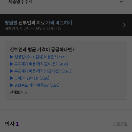
제증명수수료
병원별
산부인과
치료
가격 비교하기
심평원가, 이벤트가, 모두닥 리뷰가 등
산부인과
평균 가격이 궁금하다면?
▶
성병검사(STD검사) 비용은? (2026)
▶
루프제거 비용/가격(급여)은? (2026)
▶
루프제거 비용/가격(비급여)은? (2026)
▶
급여/ 비급여란? (2026)
▶
일반루프 가격/비용은? (2026)
전체보기
의사
1
수정 요청