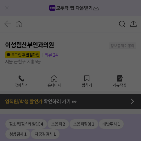
모두닥 앱 다운받기
이성림산부인과의원
정보공개 미동의
리뷰
24
로그인 후 별점확인
서울 금천구 시흥5동
전화하기
홈페이지
찜하기
리뷰작성
임직원/학생 할인가
확인하러 가기 👀
질소독(질스케일링)
4
초음파
2
초음파촬영
1
태반주사
1
성병검사
1
자궁경검사
1