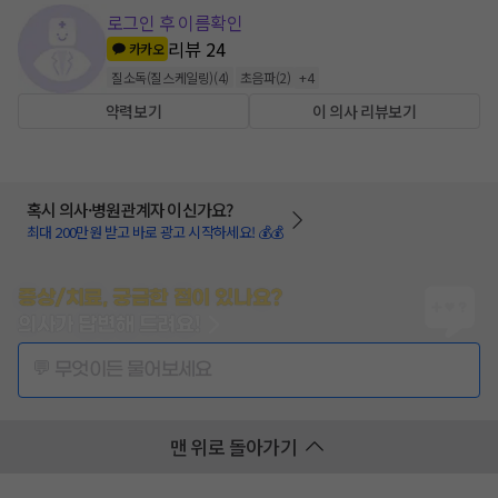
로그인 후 이름확인
리뷰
24
카카오
질소독(질스케일링)
(
4
)
초음파
(
2
)
+
4
약력보기
이 의사 리뷰보기
혹시 의사·병원관계자 이신가요?
최대 200만원 받고 바로 광고 시작하세요! 💰💰
증상/치료, 궁금한 점이 있나요?
의사가 답변해 드려요!
💬 무엇이든 물어보세요
맨 위로 돌아가기