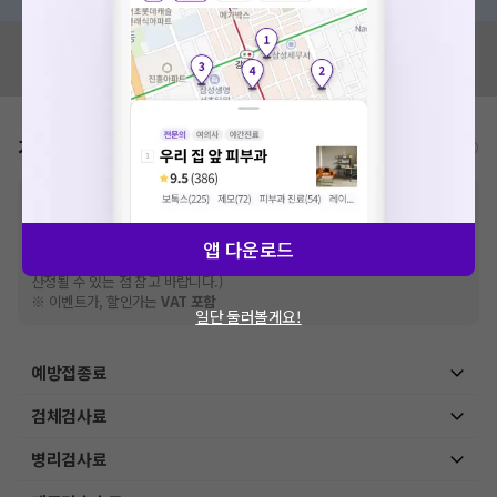
혹시 잘못된 병원정보가 있나요?
모두닥 팀에 알려주세요!
가격표
비급여/급여 진료란?
※
비급여 항목의 경우,
추가비용 등으로 실제 가격과 상이할 수 있으니, 정확
한 가격은 해당 의료기관에 직접 문의해주세요.
※
급여 항목의 경우,
건강보험심사평가원
에 고지되어 있는 급여 진료 기준 가
앱 다운로드
격입니다. (진료와 연관된 복합적인 비용이 추가되어, 병원마다 금액이 다르게
산정될 수 있는 점 참고 바랍니다.)
※ 이벤트가, 할인가는
VAT 포함
일단 둘러볼게요!
예방접종료
검체검사료
병리검사료