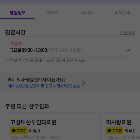
병원정보
가격표
의사(1)
리뷰(24)
진료시간
수정 요청
진료 전
금요일
09:30 - 18:00
(
점심
13:00
-
14:00
)
※ 방문 전 전화를 통해 진료시간을 꼭 확인하세요!
혹시 의사·병원관계자 이신가요?
최대 200만원 받고 바로 광고 시작하세요! 💰💰
주변 다른 산부인과
고상덕산부인과의원
미사랑의원
리뷰
0
리뷰
0
로그인
로그인
서울 금천구 시흥5동
311m
서울 금천구 시흥1