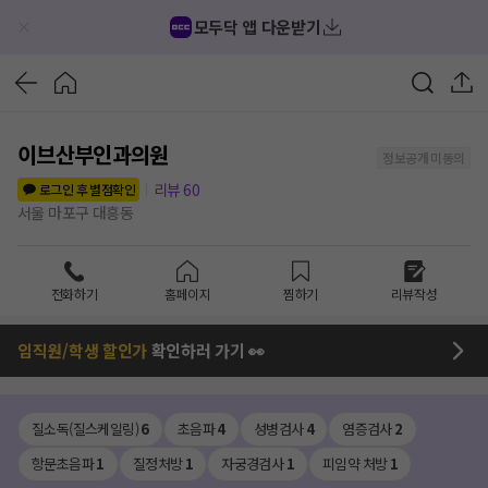
모두닥 앱 다운받기
이브산부인과의원
정보공개 미동의
리뷰
60
로그인 후 별점확인
서울 마포구 대흥동
전화하기
홈페이지
찜하기
리뷰작성
임직원/학생 할인가
확인하러 가기 👀
질소독(질스케일링)
6
초음파
4
성병검사
4
염증검사
2
항문초음파
1
질정처방
1
자궁경검사
1
피임약 처방
1