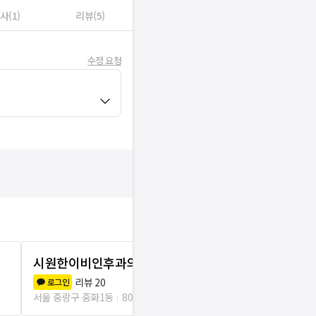
사(1)
리뷰(5)
수정 요청
시원한이비인후과의원
백년튼튼정
0.0
리뷰
20
로그인
서울 중랑구 중화
서울 중랑구 중화1동
80m