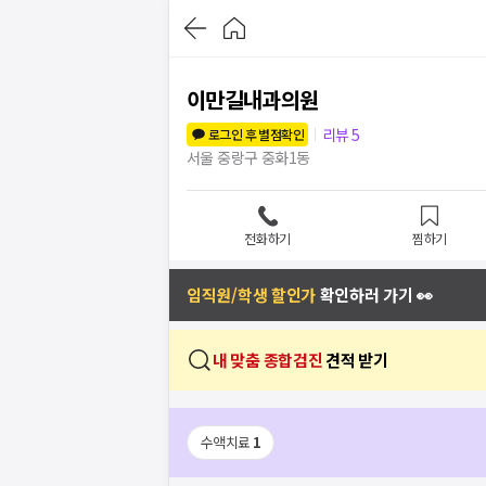
이만길내과의원
리뷰
5
로그인 후 별점확인
서울 중랑구 중화1동
전화하기
찜하기
임직원/학생 할인가
확인하러 가기 👀
내 맞춤 종합검진
견적 받기
수액치료
1