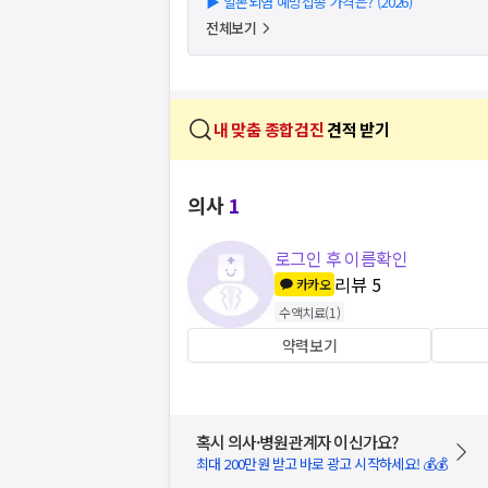
▶
일본뇌염 예방접종 가격은? (2026)
전체보기
내 맞춤 종합검진
견적 받기
의사
1
로그인 후 이름확인
리뷰
5
카카오
수액치료
(
1
)
약력보기
혹시 의사·병원관계자 이신가요?
최대 200만원 받고 바로 광고 시작하세요! 💰💰