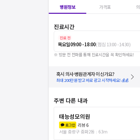
병원정보
가격표
의
진료시간
진료 전
목요일
09:00 - 18:00
(
점심
13:00
-
14:30
)
※ 방문 전 전화를 통해 진료시간을 꼭 확인하세요!
혹시 의사·병원관계자 이신가요?
최대 200만원 받고 바로 광고 시작하세요! 💰💰
주변 다른 내과
태능성모의원
리뷰
6
로그인
서울 중랑구 중화2동
63m