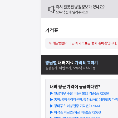
혹시 잘못된 병원정보가 있나요?
모두닥 팀에 알려주세요!
가격표
※ 해당병원의 비급여 가격표는 현재 준비중입니다.
병원별
내과
치료
가격 비교하기
심평원가, 이벤트가, 모두닥 리뷰가 등
내과
평균 가격이 궁금하다면?
▶
인공와우 수술 비용/ 보험 기준은? (2026)
▶
홍역/유행성이하선염/풍진(MMR) 예방접종 가격은?
▶
장티푸스 예방접종 가격은? (2026)
▶
이석증 치료법/치료 비용은? (2026)