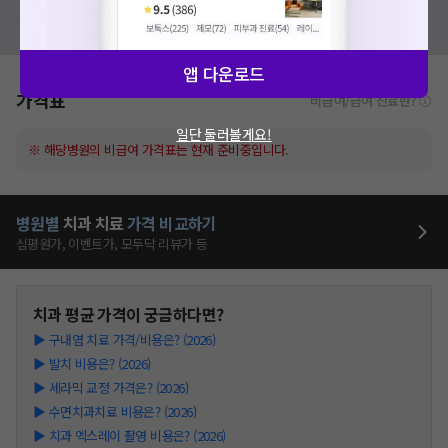
혹시 잘못된 병원정보가 있나요?
모두닥 팀에 알려주세요!
앱 다운로드
가격표
비급여/급여 진료란?
일단 둘러볼게요!
※ 해당병원의 비급여 가격표는 현재 준비중입니다.
병원별
치과
치료
가격 비교하기
심평원가, 이벤트가, 모두닥 리뷰가 등
치과
평균 가격이 궁금하다면?
▶
구내염 치료 가격/비용은? (2026)
▶
발치 비용은? (2026)
▶
세라믹 교정 가격은? (2026)
▶
수면치과치료 비용은? (2026)
▶
치과 엑스레이 촬영 비용은? (2026)