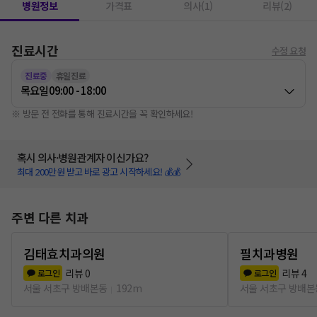
병원정보
가격표
의사(1)
리뷰(2)
진료시간
수정 요청
진료중
휴일진료
목요일
09:00 - 18:00
※ 방문 전 전화를 통해 진료시간을 꼭 확인하세요!
혹시 의사·병원관계자 이신가요?
최대 200만원 받고 바로 광고 시작하세요! 💰💰
주변 다른 치과
김태효치과의원
필치과병원
리뷰
0
리뷰
4
로그인
로그인
서울 서초구 방배본동
192m
서울 서초구 방배본