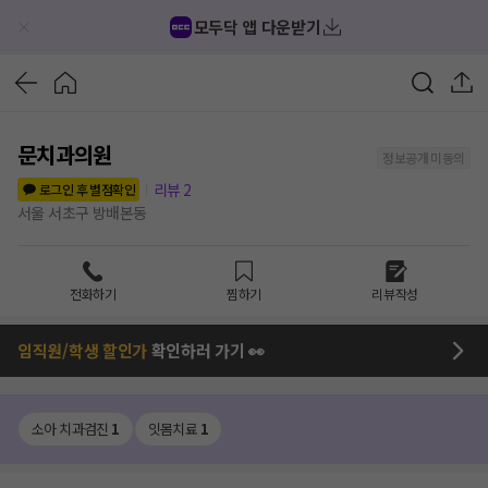
모두닥 앱 다운받기
문치과의원
정보공개 미동의
리뷰
2
로그인 후 별점확인
서울 서초구 방배본동
전화하기
찜하기
리뷰작성
임직원/학생 할인가
확인하러 가기 👀
소아 치과검진
1
잇몸치료
1