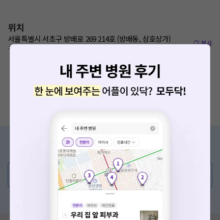
위치
서울특별시 서초구 방배로 269 214호 (방배동, 삼호상가)
복사
구반포역 1번 출구로부터 660m
증상/치료, 궁금한 점이 있나요?
의사가 직접 답해드려요!
💬 무엇이든 물어보세요
혹은, 의료상담 서비스에 다양한 게시글 보러가기