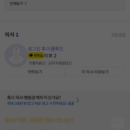
전체보기
의사
1
수정 요청
로그인 후 이름확인
리뷰
2
카카오
잇몸치료
(
1
)
소아 치과검진
(
1
)
약력보기
이 의사 리뷰보기
혹시 의사·병원관계자 이신가요?
최대 200만원 받고 바로 광고 시작하세요! 💰💰
증상/치료, 궁금한 점이 있나요?
의사가 답변해 드려요!