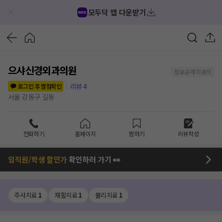
모두닥 앱 다운받기
으샤신경외과의원
정보공개 미동의
리뷰
4
로그인 후 별점확인
서울 강동구 길동
전화하기
홈페이지
찜하기
리뷰작성
임직원/학생 할인가
확인하러 가기 👀
주사치료
1
재활치료
1
물리치료
1