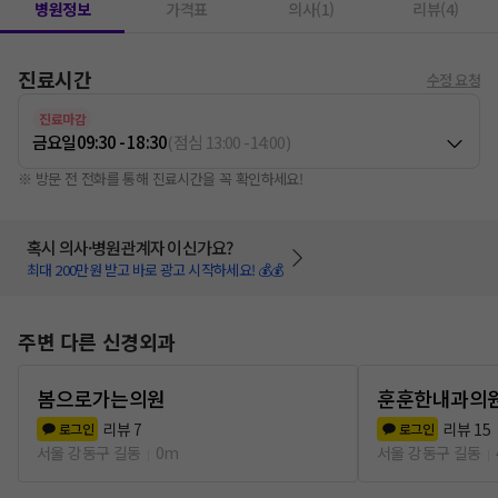
병원정보
가격표
의사(1)
리뷰(4)
진료시간
수정 요청
진료마감
금요일
09:30 - 18:30
(
점심
13:00
-
14:00
)
※ 방문 전 전화를 통해 진료시간을 꼭 확인하세요!
혹시 의사·병원관계자 이신가요?
최대 200만원 받고 바로 광고 시작하세요! 💰💰
주변 다른 신경외과
봄으로가는의원
훈훈한내과의
리뷰
7
리뷰
15
로그인
로그인
서울 강동구 길동
0m
서울 강동구 길동