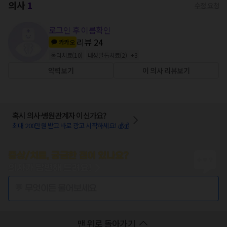
의사
1
수정 요청
로그인 후 이름확인
리뷰
24
카카오
물리치료
(
10
)
내성발톱치료
(
2
)
+
3
약력보기
이 의사 리뷰보기
혹시 의사·병원관계자 이신가요?
최대 200만원 받고 바로 광고 시작하세요! 💰💰
증상/치료, 궁금한 점이 있나요?
의사가 답변해 드려요!
💬 무엇이든 물어보세요
맨 위로 돌아가기