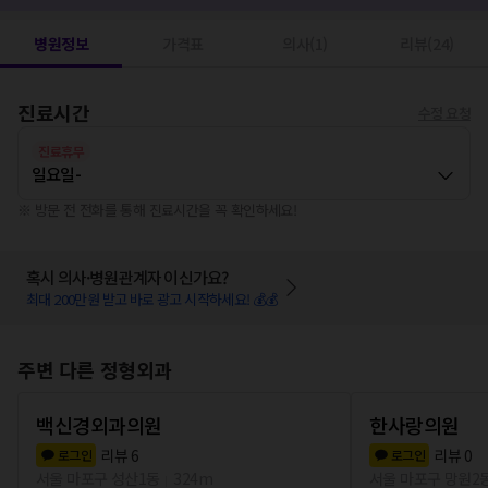
병원정보
가격표
의사(1)
리뷰(24)
진료시간
수정 요청
진료휴무
일요일
-
※ 방문 전 전화를 통해 진료시간을 꼭 확인하세요!
혹시 의사·병원관계자 이신가요?
최대 200만원 받고 바로 광고 시작하세요! 💰💰
주변 다른 정형외과
백신경외과의원
한사랑의원
리뷰
6
리뷰
0
로그인
로그인
서울 마포구 성산1동
324m
서울 마포구 망원2