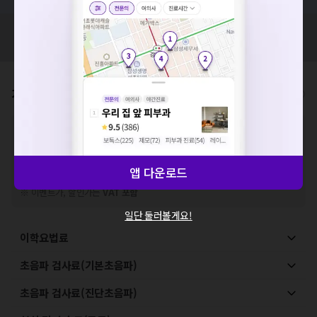
요청하신 작업을 처리하지 못했습니다.
네트워크 또는 서버의 일시적인 오류로, 잠시 후 다시 시도해주
혹시 잘못된 병원정보가 있나요?
모두닥 팀에 알려주세요!
세요. 지속적으로 문제가 발생할 경우 모두닥 채널톡으로 문의
해주세요.
확인
가격표
비급여/급여 진료란?
※
비급여 항목의 경우,
추가비용 등으로 실제 가격과 상이할 수 있으니, 정확
한 가격은 해당 의료기관에 직접 문의해주세요.
※
급여 항목의 경우,
건강보험심사평가원
에 고지되어 있는 급여 진료 기준 가
격입니다. (진료와 연관된 복합적인 비용이 추가되어, 병원마다 금액이 다르게
앱 다운로드
산정될 수 있는 점 참고 바랍니다.)
※ 이벤트가, 할인가는
VAT 포함
일단 둘러볼게요!
이학요법료
초음파 검사료(기본초음파)
초음파 검사료(진단초음파)