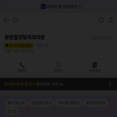
모두닥 앱 다운받기
윤병철정형외과의원
정보공개 미동의
리뷰
24
로그인 후 별점확인
서울 마포구 망원2동
전화하기
찜하기
리뷰작성
임직원/학생 할인가
확인하러 가기 👀
물리치료
10
내성발톱치료
2
엑스레이 촬영
1
초음파(외과)
1
깁스
1