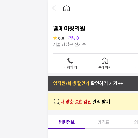
웰에이징의원
0.0
리뷰
0
서울 강남구 신사동
전화하기
홈페이지
찜
임직원/학생 할인가
확인하러 가기 👀
내 맞춤 종합검진
견적 받기
병원정보
가격표
의