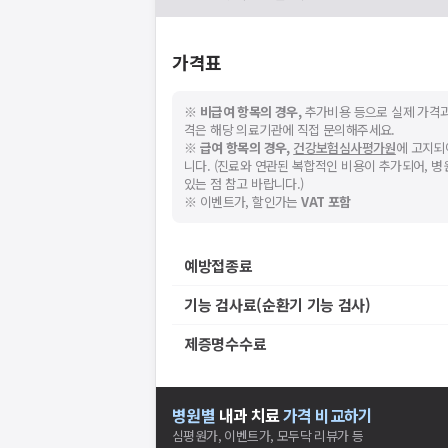
가격표
※
비급여 항목의 경우,
추가비용 등으로 실제 가격과
격은 해당 의료기관에 직접 문의해주세요.
※
급여 항목의 경우,
건강보험심사평가원
에 고지되
니다. (진료와 연관된 복합적인 비용이 추가되어, 
있는 점 참고 바랍니다.)
※ 이벤트가, 할인가는
VAT 포함
예방접종료
기능 검사료(순환기 기능 검사)
제증명수수료
병원별
내과
치료
가격 비교하기
심평원가, 이벤트가, 모두닥 리뷰가 등