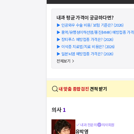
내과
평균 가격이 궁금하다면?
▶
인공와우 수술 비용/ 보험 기준은? (2026)
▶
홍역/유행성이하선염/풍진(MMR) 예방접종 가격은?
▶
장티푸스 예방접종 가격은? (2026)
▶
이석증 치료법/치료 비용은? (2026)
▶
일본뇌염 예방접종 가격은? (2026)
전체보기
내 맞춤 종합검진
견적 받기
의사
1
내과 전문의
의사회원
유박영