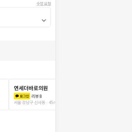
수정 요청
연세더바로의원
청담서울여
리뷰
8
리뷰
3
로그인
로그인
서울 강남구 신사동
45m
서울 강남구 신