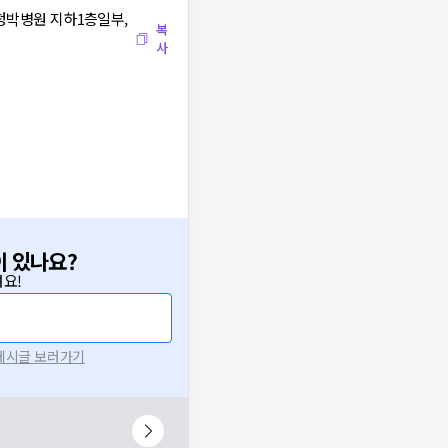
 청박병원 지하1층일부,
복
사
이 있나요?
요!
 게시글 보러가기