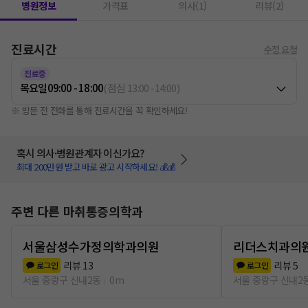
병원정보
가격표
의사(1)
리뷰(2)
진료시간
수정 요청
진료중
목요일
09:00 - 18:00
(
점심
13:00
-
14:00
)
※ 방문 전 전화를 통해 진료시간을 꼭 확인하세요!
혹시 의사·병원관계자 이신가요?
최대 200만원 받고 바로 광고 시작하세요! 💰💰
주변 다른 마취통증의학과
서울삼성수가정의학과의원
리더스치과의
리뷰
13
리뷰
5
로그인
로그인
서울 중랑구 신내2동
0m
서울 중랑구 신내2