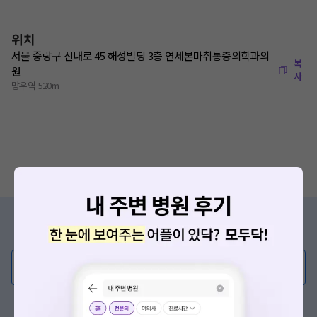
위치
서울 중랑구 신내로 45 해성빌딩 3층 연세본마취통증의학과의
복
원
사
망우역 520m
증상/치료, 궁금한 점이 있나요?
의사가 직접 답해드려요!
💬 무엇이든 물어보세요
혹은, 의료상담 서비스에 다양한 게시글 보러가기