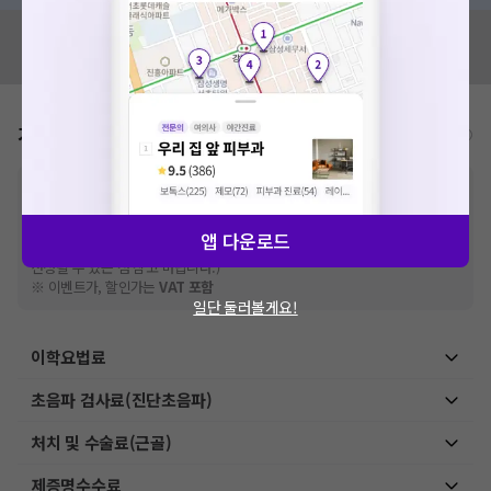
혹시 잘못된 병원정보가 있나요?
모두닥 팀에 알려주세요!
가격표
비급여/급여 진료란?
※
비급여 항목의 경우,
추가비용 등으로 실제 가격과 상이할 수 있으니, 정확
한 가격은 해당 의료기관에 직접 문의해주세요.
※
급여 항목의 경우,
건강보험심사평가원
에 고지되어 있는 급여 진료 기준 가
앱 다운로드
격입니다. (진료와 연관된 복합적인 비용이 추가되어, 병원마다 금액이 다르게
산정될 수 있는 점 참고 바랍니다.)
※ 이벤트가, 할인가는
VAT 포함
일단 둘러볼게요!
이학요법료
초음파 검사료(진단초음파)
처치 및 수술료(근골)
제증명수수료