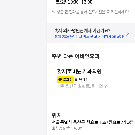
토요일
10:00 - 13:00
※ 방문 전 전화를 통해 진료시간을 꼭 확인하세요!
혹시 의사·병원관계자 이신가요?
최대 200만원 받고 바로 광고 시작하세요! 💰💰
주변 다른 이비인후과
황재훈비뇨기과의원
리뷰
11
로그인
서울 용산구 원효로1동
69m
위치
서울특별시 용산구 원효로 166 (원효로2가,2층 
효창공원앞역 460m