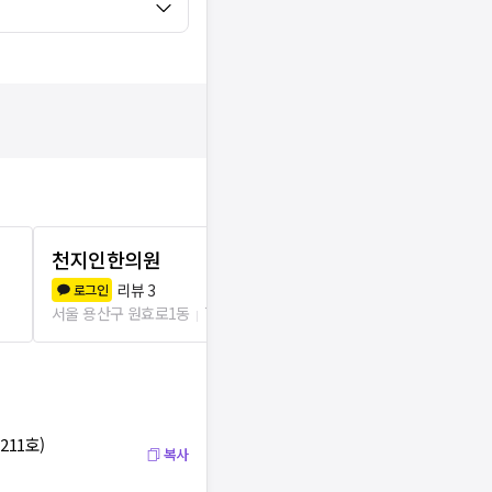
천지인한의원
원효산부인
리뷰
3
리뷰
2
로그인
로그인
서울 용산구 원효로1동
71m
서울 용산구 원효
211호)
복사