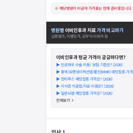
※ 해당병원의 비급여 가격표는 현재 준비중입니다.
병원별
이비인후과
치료
가격 비교하기
심평원가, 이벤트가, 모두닥 리뷰가 등
이비인후과
평균 가격이 궁금하다면?
▶
인공와우 수술 비용/ 보험 기준은? (2026)
▶
홍역/유행성이하선염/풍진(MMR) 예방접종 가격은?
▶
장티푸스 예방접종 가격은? (2026)
▶
이석증 치료법/치료 비용은? (2026)
▶
일본뇌염 예방접종 가격은? (2026)
전체보기
의사
1