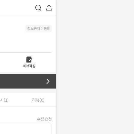
정보공개 미동의
리뷰작성
사(1)
리뷰(0)
수정 요청