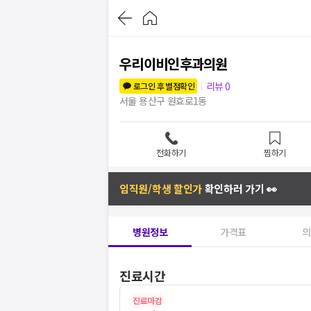
우리이비인후과의원
리뷰
0
로그인 후 별점확인
서울 용산구 원효로1동
전화하기
찜하기
임직원/학생 할인가
확인하러 가기 👀
병원정보
가격표
의
진료시간
진료마감