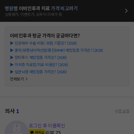
병원별
이비인후과
치료
가격 비교하기
심평원가, 이벤트가, 모두닥 리뷰가 등
이비인후과
평균 가격이 궁금하다면?
▶
인공와우 수술 비용/ 보험 기준은? (2026)
▶
홍역/유행성이하선염/풍진(MMR) 예방접종 가격은? (2026)
▶
장티푸스 예방접종 가격은? (2026)
▶
이석증 치료법/치료 비용은? (2026)
▶
일본뇌염 예방접종 가격은? (2026)
전체보기
의사
1
수정 요청
로그인 후 이름확인
리뷰
25
카카오