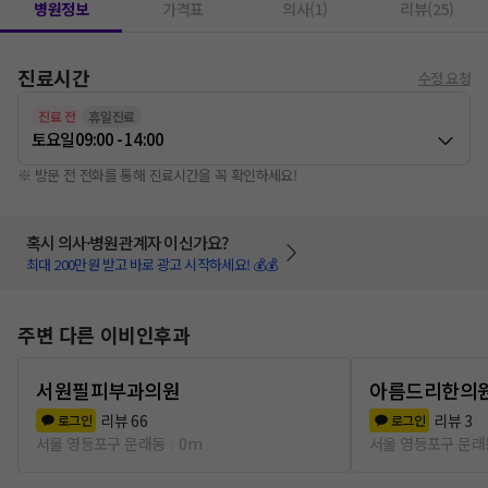
병원정보
가격표
의사(1)
리뷰(25)
진료시간
수정 요청
진료 전
휴일진료
토요일
09:00 - 14:00
※ 방문 전 전화를 통해 진료시간을 꼭 확인하세요!
혹시 의사·병원관계자 이신가요?
최대 200만원 받고 바로 광고 시작하세요! 💰💰
주변 다른 이비인후과
서원필피부과의원
아름드리한의
리뷰
66
리뷰
3
로그인
로그인
서울 영등포구 문래동
0m
서울 영등포구 문래