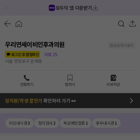
모두닥 앱 다운받기
우리연세이비인후과의원
정보공개 미동의
리뷰
25
로그인 후 별점확인
서울 영등포구 문래동
전화하기
찜하기
리뷰작성
임직원/학생 할인가
확인하러 가기 👀
비강내시경
3
청각검사
2
독감예방접종
1
후두내시경
1