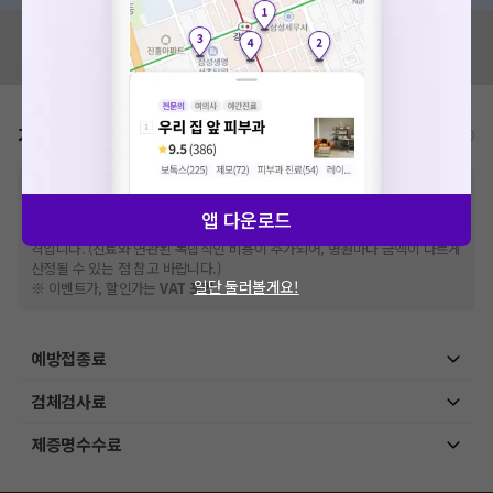
혹시 잘못된 병원정보가 있나요?
모두닥 팀에 알려주세요!
가격표
비급여/급여 진료란?
※
비급여 항목의 경우,
추가비용 등으로 실제 가격과 상이할 수 있으니, 정확
한 가격은 해당 의료기관에 직접 문의해주세요.
앱 다운로드
※
급여 항목의 경우,
건강보험심사평가원
에 고지되어 있는 급여 진료 기준 가
격입니다. (진료와 연관된 복합적인 비용이 추가되어, 병원마다 금액이 다르게
산정될 수 있는 점 참고 바랍니다.)
일단 둘러볼게요!
※ 이벤트가, 할인가는
VAT 포함
예방접종료
검체검사료
제증명수수료