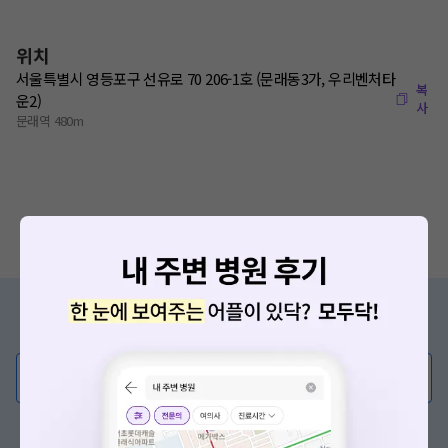
위치
서울특별시 영등포구 선유로 70 206-1호 (문래동3가, 우리벤처타
복
운2)
사
문래역 480m
증상/치료, 궁금한 점이 있나요?
의사가 직접 답해드려요!
💬 무엇이든 물어보세요
혹은, 의료상담 서비스에 다양한 게시글 보러가기