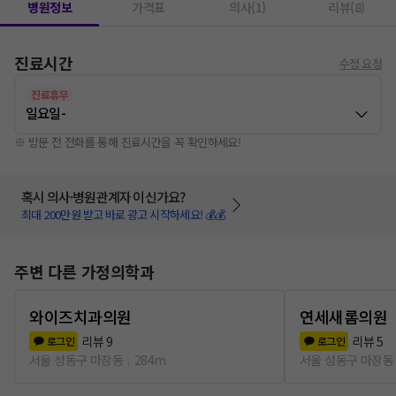
병원정보
가격표
의사(1)
리뷰(8)
진료시간
수정 요청
진료휴무
일요일
-
※ 방문 전 전화를 통해 진료시간을 꼭 확인하세요!
혹시 의사·병원관계자 이신가요?
최대 200만원 받고 바로 광고 시작하세요! 💰💰
주변 다른 가정의학과
와이즈치과의원
연세새롬의원
리뷰
9
리뷰
5
로그인
로그인
서울 성동구 마장동
284m
서울 성동구 마장동