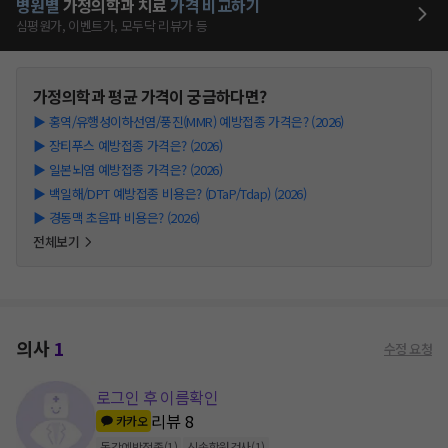
병원별
가정의학과
치료
가격 비교하기
심평원가, 이벤트가, 모두닥 리뷰가 등
가정의학과
평균 가격이 궁금하다면?
▶
홍역/유행성이하선염/풍진(MMR) 예방접종 가격은? (2026)
▶
장티푸스 예방접종 가격은? (2026)
▶
일본뇌염 예방접종 가격은? (2026)
▶
백일해/DPT 예방접종 비용은? (DTaP/Tdap) (2026)
▶
경동맥 초음파 비용은? (2026)
전체보기
의사
1
수정 요청
로그인 후 이름확인
리뷰
8
카카오
독감예방접종
(
1
)
신속항원검사
(
1
)