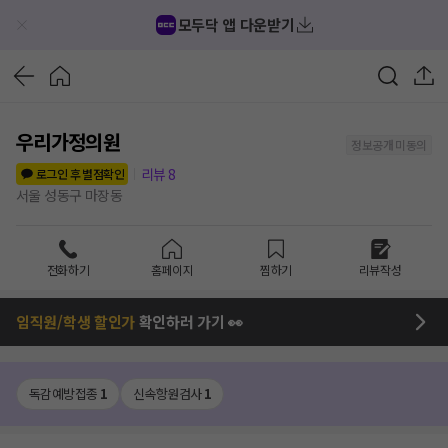
모두닥 앱 다운받기
우리가정의원
정보공개 미동의
리뷰
8
로그인 후 별점확인
서울 성동구 마장동
전화하기
홈페이지
찜하기
리뷰작성
임직원/학생 할인가
확인하러 가기 👀
독감예방접종
1
신속항원검사
1