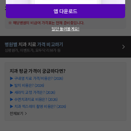
가격표
비급여/급여 진료란?
앱 다운로드
※ 해당병원의 비급여 가격표는 현재 준비중입니다.
일단 둘러볼게요!
병원별
치과
치료
가격 비교하기
심평원가, 이벤트가, 모두닥 리뷰가 등
치과
평균 가격이 궁금하다면?
▶
구내염 치료 가격/비용은? (2026)
▶
발치 비용은? (2026)
▶
세라믹 교정 가격은? (2026)
▶
수면치과치료 비용은? (2026)
▶
치과 엑스레이 촬영 비용은? (2026)
전체보기