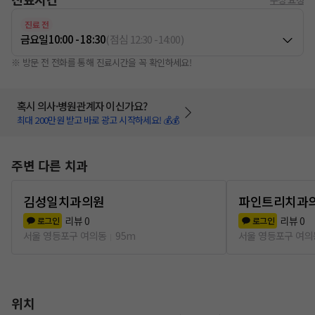
진료 전
금요일
10:00 - 18:30
(
점심
12:30
-
14:00
)
※ 방문 전 전화를 통해 진료시간을 꼭 확인하세요!
혹시 의사·병원관계자 이신가요?
최대 200만원 받고 바로 광고 시작하세요! 💰💰
주변 다른 치과
김성일치과의원
파인트리치과
리뷰
0
리뷰
0
로그인
로그인
서울 영등포구 여의동
95m
서울 영등포구 여의
위치