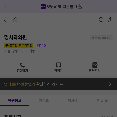
모두닥 앱 다운받기
명치과의원
정보공개 미동의
리뷰
0
로그인 후 별점확인
서울 영등포구 여의동
전화하기
찜하기
리뷰작성
임직원/학생 할인가
확인하러 가기 👀
병원정보
가격표
의사(1)
리뷰(0)
진료시간
수정 요청