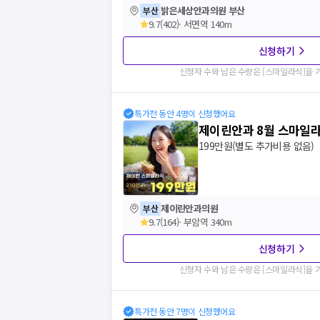
밝은세상안과의원 부산
부산
9.7
(
402
)
·
서면역 140m
신청하기
신청자 수와 남은 수량은 [
스마일라식
]을
특가전 동안 4명이 신청했어요
제이린안과 8월 스마일
199만원(별도 추가비용 없음)
제이린안과의원
부산
9.7
(
164
)
·
부암역 340m
신청하기
신청자 수와 남은 수량은 [
스마일라식
]을
특가전 동안 7명이 신청했어요