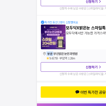
신청하기
신청자 수와 남은 수량은 [
스마일라식
]을
특가전 동안 2명이 신청했어요
모두닥X밝은눈 스마일
부산밝은눈안과병원
부산
9.6
(
79
)
·
부암역 120m
신청하기
신청자 수와 남은 수량은 [
스마일라식
]을
이번 특가전 공