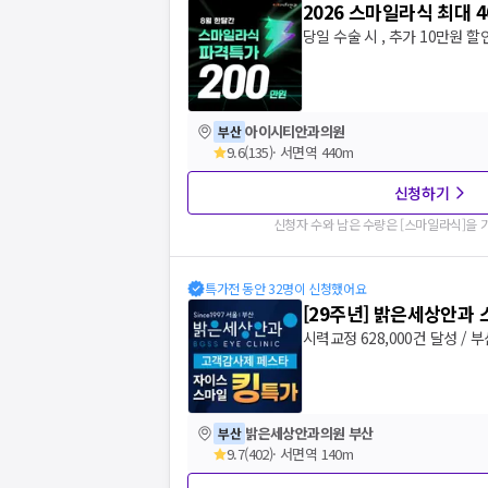
2026 스마일라식 최대 
당일 수술 시 , 추가 10만원 할
아이시티안과의원
부산
9.6
(
135
)
·
서면역 440m
신청하기
신청자 수와 남은 수량은 [
스마일라식
]을
특가전 동안 32명이 신청했어요
[29주년] 밝은세상안과
시력교정 628,000건 달성 / 
밝은세상안과의원 부산
부산
9.7
(
402
)
·
서면역 140m