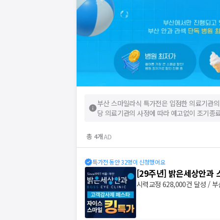
부산 스마일라식 특가전
은 입점한 의료기관의
당 의료기관의 사정에 따라 예고없이 조기종료
총
4
개
특가전 동안 32명이 신청했어요
[29주년] 밝은세상안과
시력교정 628,000건 달성 / 