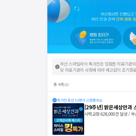
부산 스마일라식 특가전
은 입점한 의료기관의
당 의료기관의 사정에 따라 예고없이 조기종료
총
4
개
특가전 동안 32명이 신청했어요
[29주년] 밝은세상안과
시력교정 628,000건 달성 / 