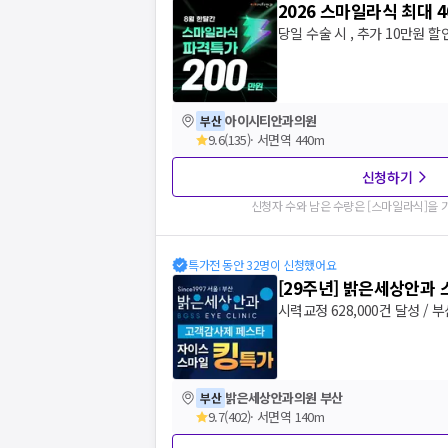
2026 스마일라식 최대 
당일 수술 시 , 추가 10만원 할
아이시티안과의원
부산
9.6
(
135
)
·
서면역 440m
신청하기
신청자 수와 남은 수량은 [
스마일라식
]을
특가전 동안 32명이 신청했어요
[29주년] 밝은세상안과
시력교정 628,000건 달성 / 
밝은세상안과의원 부산
부산
9.7
(
402
)
·
서면역 140m