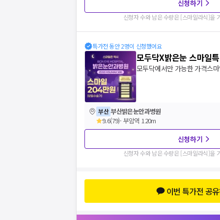
신청하기
신청자 수와 남은 수량은 [
스마일라식
]을
특가전 동안 2명이 신청했어요
모두닥X밝은눈 스마일
부산밝은눈안과병원
부산
9.6
(
79
)
·
부암역 120m
신청하기
신청자 수와 남은 수량은 [
스마일라식
]을
이번 특가전 공