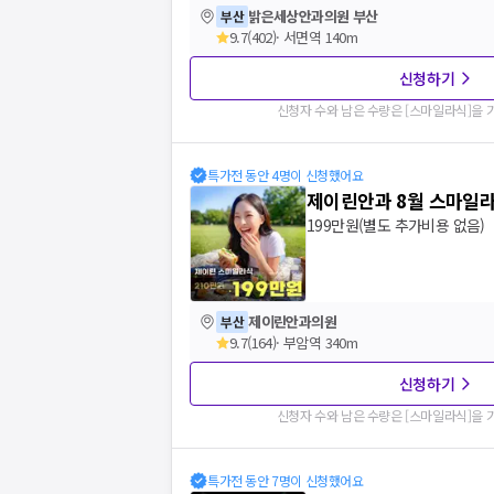
밝은세상안과의원 부산
부산
9.7
(
402
)
·
서면역 140m
신청하기
신청자 수와 남은 수량은 [
스마일라식
]을
특가전 동안 4명이 신청했어요
제이린안과 8월 스마일
199만원(별도 추가비용 없음)
제이린안과의원
부산
9.7
(
164
)
·
부암역 340m
신청하기
신청자 수와 남은 수량은 [
스마일라식
]을
특가전 동안 7명이 신청했어요