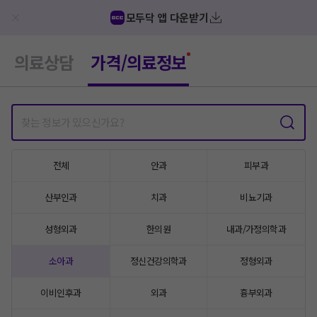
모두닥 앱 다운받기
의료상담
가격/의료정보
전체
안과
피부과
산부인과
치과
비뇨기과
성형외과
한의원
내과/가정의학과
소아과
정신건강의학과
정형외과
이비인후과
외과
흉부외과