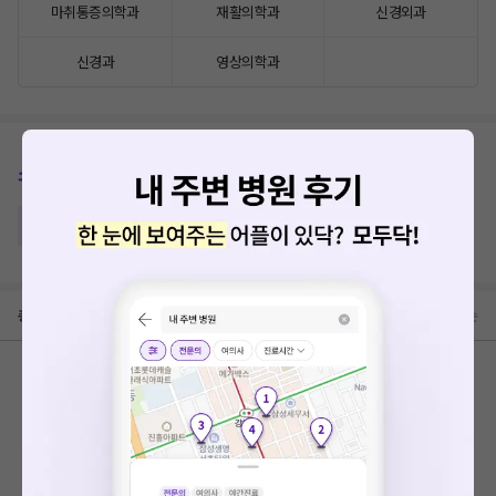
마취통증의학과
재활의학과
신경외과
신경과
영상의학과
소아과
가격보기
예방접종
영양수액
총
0
건
최신순