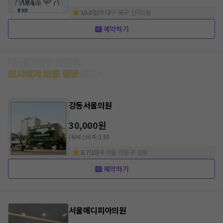
10.0
(
1
)
대구 북구 산격1동
예약하기
궁금한 점이 있다면,
의사에게 바로 질문
하기 >
강동서울의원
30,000
원
(유박스비주/1회)
8.7
(
10
)
서울 강동구 길동
예약하기
서울메디피아의원