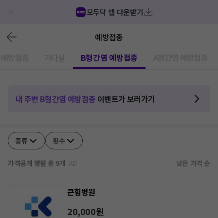
모두닥 앱 다운받기
예방접종
 예방접종
가다실
B형간염 예방접종
A형간염 예방접종
내 주변
B형간염 예방접종
이벤트가 보러가기
종류
횟수
가격공개 병원
총
9
개
AD
낮은 가격 순
큰힘병원
20,000
원