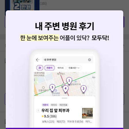
(3회)
9.7
(
119
)
인천 미추홀구 주안6동
예약하기
포인트 결제
심평원 가격공개 병원
총
10000
개
낮은 가격 순
부산대학교병원
85원 ~ 5,280원
* 건강보험심사평가원에 공개된 진료비용을 출처로 합니다.
0.0
(
0
)
부산 서구 아미동
상세 가격보기
삼성서울병원