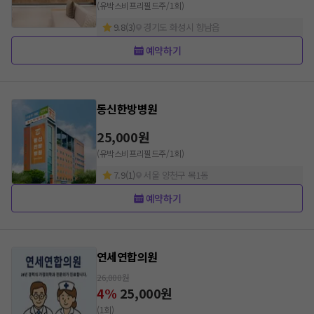
(유박스비프리필드주/1회)
9.8
(
3
)
경기도 화성시 향남읍
예약하기
동신한방병원
25,000
원
(유박스비프리필드주/1회)
7.9
(
1
)
서울 양천구 목1동
예약하기
연세연합의원
26,000
원
4
%
25,000
원
(1회)