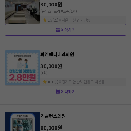
30,000
원
(유박스비프리필드주/1회)
9.5
(
21
)
서울 금천구 가산동
예약하기
파인메디내과의원
30,000
원
(1회)
10.0
(
1
)
경기도 안산시 단원구 백운동
예약하기
리밸런스의원
60,000
원