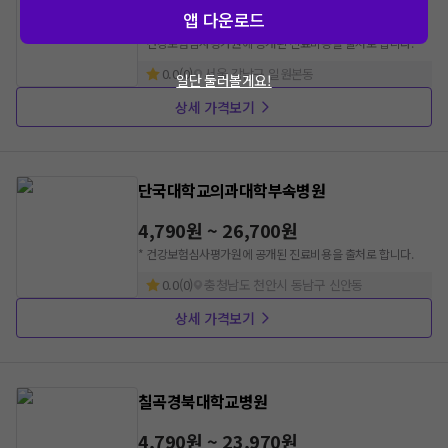
2,730원 ~ 10,000원
앱 다운로드
* 건강보험심사평가원에 공개된 진료비용을 출처로 합니다.
0.0
(
0
)
서울 강남구 일원본동
일단 둘러볼게요!
상세 가격보기
단국대학교의과대학부속병원
4,790원 ~ 26,700원
* 건강보험심사평가원에 공개된 진료비용을 출처로 합니다.
0.0
(
0
)
충청남도 천안시 동남구 신안동
상세 가격보기
칠곡경북대학교병원
4,790원 ~ 23,970원