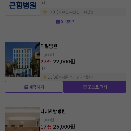
(1회)
9.3
(
11
)
부산 부산진구 부암동
예약하기
더힐병원
30,000
원
27
%
22,000
원
(1회)
9.6
(
93
)
서울 송파구 가락본동
예약하기
포인트 결제
다래한방병원
30,000
원
17
%
25,000
원