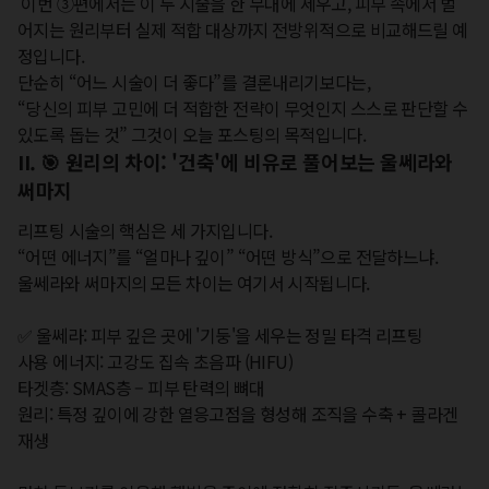
 이번 ③편에서는 이 두 시술을 한 무대에 세우고, 피부 속에서 벌
어지는 원리부터 실제 적합 대상까지 전방위적으로 비교해드릴 예
정입니다.

단순히 “어느 시술이 더 좋다”를 결론내리기보다는,

“당신의 피부 고민에 더 적합한 전략이 무엇인지 스스로 판단할 수 
있도록 돕는 것” 그것이 오늘 포스팅의 목적입니다.
II. 🎯 원리의 차이: '건축'에 비유로 풀어보는 울쎄라와
써마지
리프팅 시술의 핵심은 세 가지입니다.

“어떤 에너지”를 “얼마나 깊이” “어떤 방식”으로 전달하느냐.

울쎄라와 써마지의 모든 차이는 여기서 시작됩니다.

✅ 울쎄라: 피부 깊은 곳에 '기둥'을 세우는 정밀 타격 리프팅

사용 에너지: 고강도 집속 초음파 (HIFU)

타겟층: SMAS층 – 피부 탄력의 뼈대

원리: 특정 깊이에 강한 열응고점을 형성해 조직을 수축 + 콜라겐 
재생
