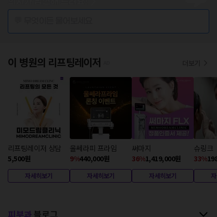
의사가 답변해 드려요!
💬 무엇이든 물어보세요
이 병원의
리프팅레이저
더보기
리프팅레이저 상담
울쎄라피 프라임
써마지
슈링크
5,500
원
9
%
440,000
원
36
%
1,419,000
원
33
%
19
자세히보기
자세히보기
자세히보기
자
피부과
블로그