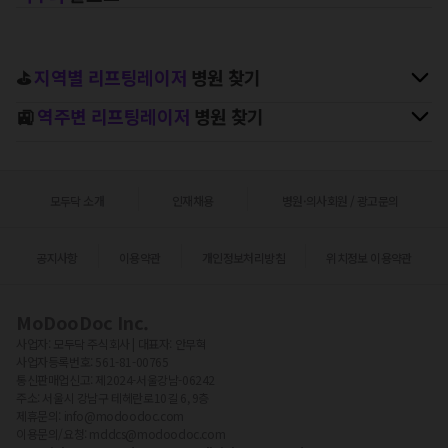
⛳
지역별
리프팅레이저
병원 찾기
🚉
역주변
리프팅레이저
병원 찾기
모두닥 소개
인재채용
병원·의사회원 / 광고문의
공지사항
이용약관
개인정보처리방침
위치정보 이용약관
MoDooDoc Inc.
사업자:
모두닥 주식회사
| 대표자:
안무혁
사업자등록번호:
561-81-00765
통신판매업신고:
제2024-서울강남-06242
주소:
서울시 강남구 테헤란로10길 6, 9층
제휴문의:
info@modoodoc.com
이용문의/요청:
mddcs@modoodoc.com