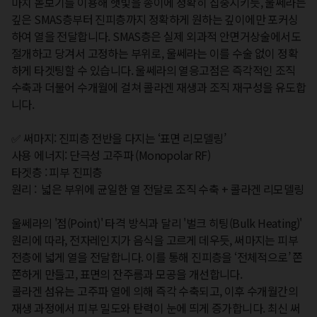
마치 돋보기를 이용해 햇빛을 종이에 정확히 집중시키듯, 울쎄라는 
깊은 SMAS층부터 진피층까지 정확하게 원하는 깊이에만 포커싱
하여 열을 전달합니다. SMAS층은 실제 외과적 안면거상술에서도 
절개하고 당겨서 고정하는 부위로, 울쎄라는 이를 수술 없이 정확
하게 타겟팅할 수 있습니다. 울쎄라의 열응고점은 즉각적인 조직 
수축과 더불어 수개월에 걸쳐 콜라겐 재생과 조직 재구성을 유도합
니다. 

✅ 써마지: 진피층 전반을 다지는 ‘표면 리모델링’

사용 에너지: 단극성 고주파 (Monopolar RF)

타겟층 : 피부 진피층 

원리 :  넓은 부위에 균일한 열 전달로 조직 수축 + 콜라겐 리모델링

울쎄라의 '점(Point)' 타격 방식과 달리 '벌크 히팅(Bulk Heating)' 
원리에 따라, 전자레인지가 음식을 고르게 데우듯, 써마지는 피부 
전층에 넓게 열을 전달합니다. 이를 통해 진피층을 ‘전체적으로’ 쫀
쫀하게 만들고, 표면의 잔주름과 모공을 개선합니다.

콜라겐 섬유는 고주파 열에 의해 즉각 수축되고, 이후 수개월간의 
재생 과정에서 피부 밀도와 탄력이 눈에 띄게 증가합니다. 최신 써