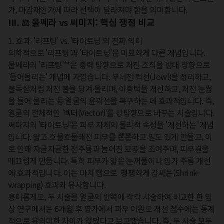
가, 마감재인가에 따라 선택이 달라져야 함을 의미합니다.
III. ⚖️ 울쎄라 vs 써마지: 핵심 쟁점 비교
1. 효과: '리프팅' vs. '타이트닝'의 진짜 의미

의학적으로 '리프팅'과 '타이트닝'은 미묘하게 다른 개념입니다.

울쎄라의 '리프팅'**은 중력 방향으로 처진 조직을 반대 방향으로 
'들어올리는' 개념에 가깝습니다. 무너진 턱선(Jowl)을 정리하고, 
불독살처럼 처진 볼을 당겨 올리며, 이중턱을 개선하고, 처진 눈썹
을 들어 올리는 등 얼굴의 윤곽선을 복구하는 데 효과적입니다. 즉, 
얼굴의 전체적인 '벡터(Vector)'를 상방향으로 바꾸는 시술입니다.  

써마지의 '타이트닝'은 피부 자체의 물리적 속성을 '개선하는' 개념
입니다. 얇고 흐물흐물해진 피부를 쫀쫀하고 밀도 있게 만들고, 이
로 인해 자글자글한 잔주름과 늘어진 모공을 조여주며, 피부결을 
매끄럽게 만듭니다. 특히 피부가 얇은 눈꺼풀이나 입가 주름 개선
에 효과적입니다. 이는 마치 랩으로  팽팽하게 감싸는(Shrink-
wrapping) 효과와 유사합니다.  

흥미롭게도, 두 시술을 얼굴의 반쪽에 각각 시술하여 비교한 한 임
상 연구에서는 6개월 후 평가에서 피부 이완도 개선 점수에는 통계
적으로 유의미한 차이가 없었다고 보고했습니다. 즉, 두 시술 모두 