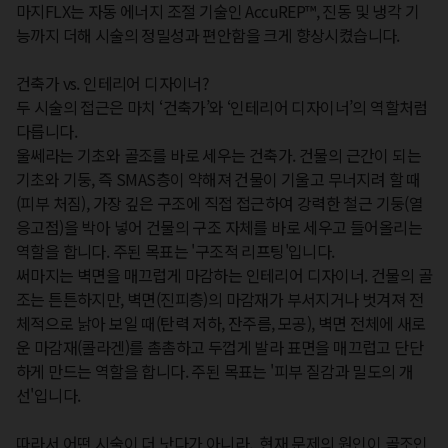
마지FLX는 자동 에너지 조절 기술인 AccuREP™, 진동 및 냉각 기
능까지 더해 시술의 정밀성과 편안함을 크게 향상시켰습니다.

건축가 vs. 인테리어 디자이너?

두 시술의 접근은 마치 ‘건축가’와 ‘인테리어 디자이너’의 역할처럼 
다릅니다.

울쎄라는 기초와 골조를 바로 세우는 건축가. 건물의 근간이 되는 
기초와 기둥, 즉 SMAS층이 약해져 건물이 기울고 무너지려 할 때
(피부 처짐), 가장 깊은 구조에 직접 접근하여 강력한 철근 기둥(열 
응고점)을 박아 넣어 건물의 구조 자체를 바로 세우고 들어올리는 
역할을 합니다. 주된 목표는 '구조적 리프팅'입니다.  

써마지는 벽면을 매끄럽게 마감하는 인테리어 디자이너. 건물의 골
조는 튼튼하지만, 벽면(진피층)의 마감재가 부서지거나 벗겨져 전
체적으로 낡아 보일 때(탄력 저하, 잔주름, 모공), 벽면 전체에 새로
운 마감재(콜라겐)를 촘촘하고 두껍게 발라 표면을 매끄럽고 단단
하게 만드는 역할을 합니다. 주된 목표는 '피부 질감과 밀도의 개
선'입니다.

따라서 어떤 시술이 더 낫다가 아니라,  현재 문제의 원인이 골조인