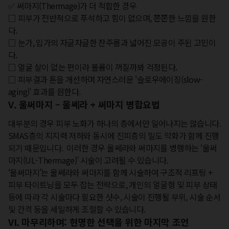
✅ 써마지(Thermage)가 더 적합한 경우

□ 피부가 전반적으로 푸석하고 힘이 없으며, 쫀쫀한 느낌을 원한
다.

□ 눈가, 입가의 자글자글한 잔주름과 넓어진 모공이 주된 고민이
다.

□ 얼굴 살이 없는 편이라 볼륨이 꺼질까봐 걱정된다.

□ 피부결과 톤을 개선하며 자연스러운 '슬로우에이징(slow-
aging)' 효과를 원한다.
V. 울써마지 – 울쎄라 + 써마지 병합요법
대부분의 경우 피부 노화가 하나의 층에서만 일어나지는 않습니다. 
SMAS층의 지지력 저하와 동시에 진피층의 밀도 약화가 함께 진행
되기 때문입니다.  이러한 경우 울쎄라와 써마지를 병행하는 ‘울써
마지(UL-Thermage)’ 시술이 고려될 수 있습니다.

‘울써마지’는 울쎄라와 써마지를 함께 시술하여 구조적 리프팅 + 
피부 타이트닝을 모두 잡는 전략으로, 개인의 얼굴형 및 피부 상태 
등에 따라 각 시술마다 필요한 샷수, 시술이 진행될 부위, 시술 순서 
및 간격 등을 세밀하게 조절할 수 있습니다.
VI. 마무리하며: 현명한 선택을 위한 마지막 조언