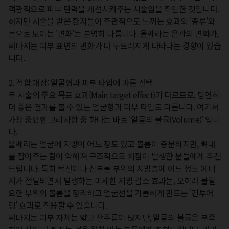
객관적으로 피부 탄력을 개선시켜주는 시술임을 확인한 것입니다. 
하지만 시술을 받은 환자들이 주관적으로 느끼는 효과의 '종류'와 
눈으로 보이는 '변화'는 분명히 다릅니다. 울쎄라는 윤곽의 변화가, 
써마지는 피부 표면의 변화가 더 두드러지게 나타나는 경향이 있습
니다.  

2. 적합 대상: 얼굴형과 피부 타입에 따른 선택

두 시술의 주요 목표 효과(Main target effect)가 다르므로, 당연히 
더 좋은 결과를 볼 수 있는 얼굴형과 피부 타입도 다릅니다. 여기서 
가장 중요한 고려사항 중 하나는 바로 '얼굴의 볼륨(Volume)' 입니
다.

울쎄라는 얼굴에 지방이 어느 정도 있고 볼륨이 충분하지만, 뼈대
를 잡아주는 힘이 약해져 구조적으로 처짐이 발생한 분들에게 추천
드립니다. 특히 턱선이나 심부볼 부위의 지방층에 어느 정도 에너
지가 전달되면서 발생하는 미세한 지방 감소 효과는, 오히려 불필
요한 부위의 볼륨을 정리하고 얼굴선을 갸름하게 만드는 '컨투어
링' 효과로 작용할 수 있습니다.  

써마지는 피부 자체는 얇고 잔주름이 많지만, 얼굴의 볼륨은 부족