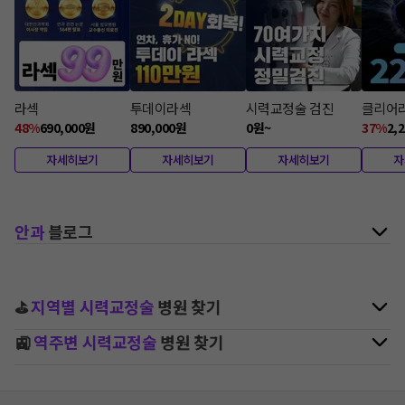
라섹
투데이라섹
시력교정술 검진
클리어
48
%
690,000
원
890,000
원
0
원
~
37
%
2,2
자세히보기
자세히보기
자세히보기
자
안과
블로그
⛳
지역별
시력교정술
병원 찾기
🚉
역주변
시력교정술
병원 찾기