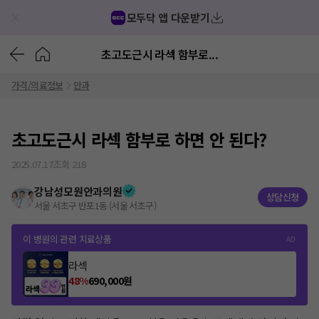
모두닥 앱 다운받기
초고도근시 라섹 함부로...
가격/의료정보
안과
초고도근시 라섹 함부로 하면 안 된다?
2025.07.17
조회
218
강남성모원안과의원
상담신청
서울 서초구 반포1동 (서울 서초구)
이 병원의 관련 치료상품
라섹
48
%
690,000
원